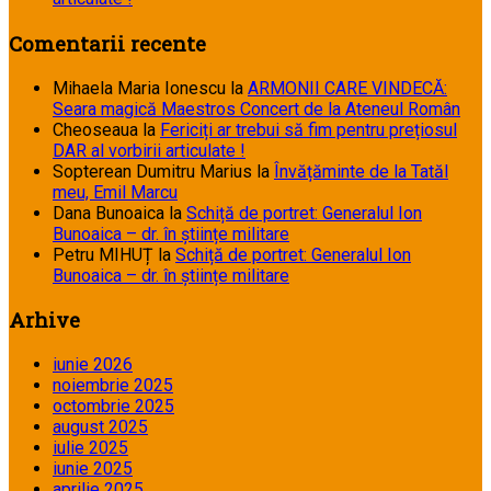
Comentarii recente
Mihaela Maria Ionescu
la
ARMONII CARE VINDECĂ:
Seara magică Maestros Concert de la Ateneul Român
Cheoseaua
la
Fericiți ar trebui să fim pentru prețiosul
DAR al vorbirii articulate !
Sopterean Dumitru Marius
la
Învățăminte de la Tatăl
meu, Emil Marcu
Dana Bunoaica
la
Schiță de portret: Generalul Ion
Bunoaica – dr. în științe militare
Petru MIHUȚ
la
Schiță de portret: Generalul Ion
Bunoaica – dr. în științe militare
Arhive
iunie 2026
noiembrie 2025
octombrie 2025
august 2025
iulie 2025
iunie 2025
aprilie 2025