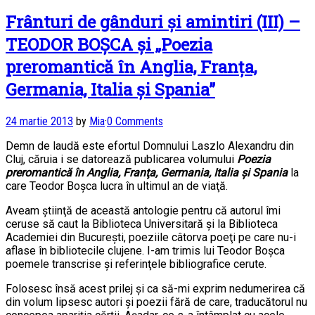
Frânturi de gânduri şi amintiri (III) –
TEODOR BOŞCA şi „Poezia
preromantică în Anglia, Franţa,
Germania, Italia şi Spania”
24 martie 2013
by
Mia
·
0 Comments
Demn de laudă este efortul Domnului Laszlo Alexandru din
Cluj, căruia i se datorează publicarea volumului
Poezia
preromantică în Anglia, Franţa, Germania, Italia şi Spania
la
care Teodor Boşca lucra în ultimul an de viaţă.
Aveam ştiinţă de această antologie pentru că autorul îmi
ceruse să caut la Biblioteca Universitară şi la Biblioteca
Academiei din Bucureşti, poeziile câtorva poeţi pe care nu-i
aflase în bibliotecile clujene. I-am trimis lui Teodor Boşca
poemele transcrise şi referinţele bibliografice cerute.
Folosesc însă acest prilej şi ca să-mi exprim nedumerirea că
din volum lipsesc autori şi poezii fără de care, traducătorul nu