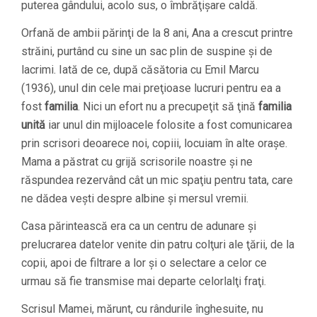
puterea gândului, acolo sus, o îmbrăţişare caldă.
Orfană de ambii părinţi de la 8 ani, Ana a crescut printre
străini, purtând cu sine un sac plin de suspine şi de
lacrimi. Iată de ce, după căsătoria cu Emil Marcu
(1936), unul din cele mai preţioase lucruri pentru ea a
fost
familia
. Nici un efort nu a precupeţit să ţină
familia
unită
iar unul din mijloacele folosite a fost comunicarea
prin scrisori deoarece noi, copiii, locuiam în alte oraşe.
Mama a păstrat cu grijă scrisorile noastre şi ne
răspundea rezervând cât un mic spaţiu pentru tata, care
ne dădea veşti despre albine şi mersul vremii.
Casa părintească era ca un centru de adunare şi
prelucrarea datelor venite din patru colţuri ale ţării, de la
copii, apoi de filtrare a lor şi o selectare a celor ce
urmau să fie transmise mai departe celorlalţi fraţi.
Scrisul Mamei, mărunt, cu rândurile înghesuite, nu