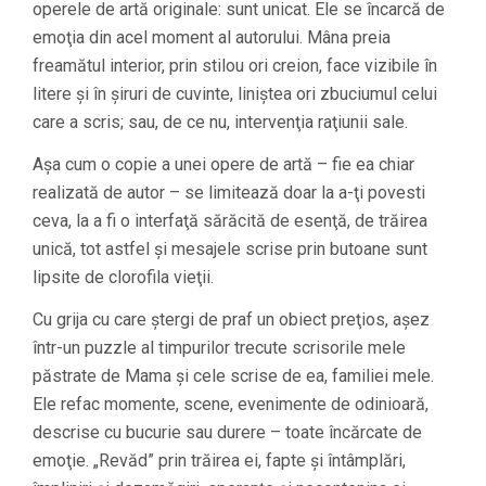
operele de artă originale: sunt unicat. Ele se încarcă de
emoţia din acel moment al autorului. Mâna preia
freamătul interior, prin stilou ori creion, face vizibile în
litere şi în şiruri de cuvinte, liniştea ori zbuciumul celui
care a scris; sau, de ce nu, intervenţia raţiunii sale.
Aşa cum o copie a unei opere de artă – fie ea chiar
realizată de autor – se limitează doar la a-ţi povesti
ceva, la a fi o interfaţă sărăcită de esenţă, de trăirea
unică, tot astfel şi mesajele scrise prin butoane sunt
lipsite de clorofila vieţii.
Cu grija cu care ştergi de praf un obiect preţios, aşez
într-un puzzle al timpurilor trecute scrisorile mele
păstrate de Mama şi cele scrise de ea, familiei mele.
Ele refac momente, scene, evenimente de odinioară,
descrise cu bucurie sau durere – toate încărcate de
emoţie. „Revăd” prin trăirea ei, fapte şi întâmplări,