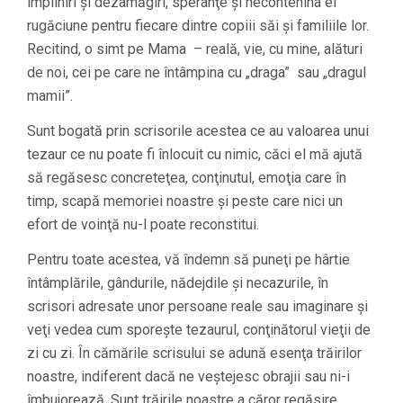
împliniri şi dezamăgiri, speranţe şi necontenina ei
rugăciune pentru fiecare dintre copiii săi şi familiile lor.
Recitind, o simt pe Mama – reală, vie, cu mine, alături
de noi, cei pe care ne întâmpina cu „draga” sau „dragul
mamii”.
Sunt bogată prin scrisorile acestea ce au valoarea unui
tezaur ce nu poate fi înlocuit cu nimic, căci el mă ajută
să regăsesc concreteţea, conţinutul, emoţia care în
timp, scapă memoriei noastre şi peste care nici un
efort de voinţă nu-l poate reconstitui.
Pentru toate acestea, vă îndemn să puneţi pe hârtie
întâmplările, gândurile, nădejdile şi necazurile, în
scrisori adresate unor persoane reale sau imaginare şi
veţi vedea cum sporeşte tezaurul, conţinătorul vieţii de
zi cu zi. În cămările scrisului se adună esenţa trăirilor
noastre, indiferent dacă ne veştejesc obrajii sau ni-i
îmbujorează. Sunt trăirile noastre a căror regăsire