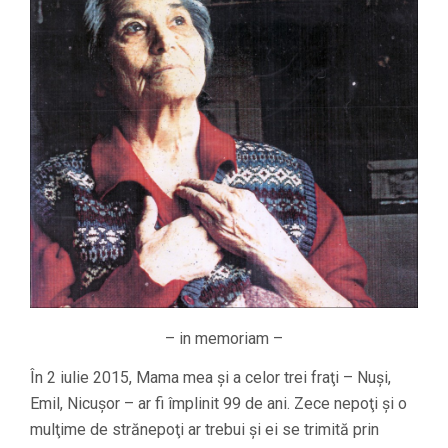
– in memoriam –
În 2 iulie 2015, Mama mea şi a celor trei fraţi – Nuşi,
Emil, Nicuşor – ar fi împlinit 99 de ani. Zece nepoţi şi o
mulţime de strănepoţi ar trebui şi ei se trimită prin