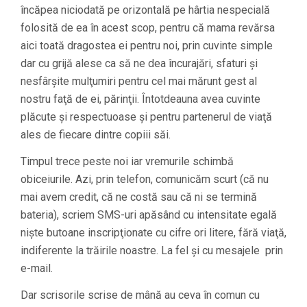
încăpea niciodată pe orizontală pe hârtia nespecială
folosită de ea în acest scop, pentru că mama revărsa
aici toată dragostea ei pentru noi, prin cuvinte simple
dar cu grijă alese ca să ne dea încurajări, sfaturi şi
nesfârşite mulţumiri pentru cel mai mărunt gest al
nostru faţă de ei, părinţii. Întotdeauna avea cuvinte
plăcute şi respectuoase şi pentru partenerul de viaţă
ales de fiecare dintre copiii săi.
Timpul trece peste noi iar vremurile schimbă
obiceiurile. Azi, prin telefon, comunicăm scurt (că nu
mai avem credit, că ne costă sau că ni se termină
bateria), scriem SMS-uri apăsând cu intensitate egală
nişte butoane inscripţionate cu cifre ori litere, fără viaţă,
indiferente la trăirile noastre. La fel şi cu mesajele prin
e-mail.
Dar scrisorile scrise de mână au ceva în comun cu