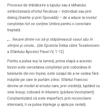
Procesul de îmblânzire a lupului sau a tâlharului
simbolizează efortul fiecăruia – individual sau prin
dialog (înainte și prin Spovadă) – de a aduce la nivelul
conștiinței tot ce conține Umbra pentru o corectare
treptată.
„… fiecare dintre voi să-și stăpânească vasul său în
sfințire și cinste…
(din Epistola Întâia către Tesaloniceni
a Sfântului Apostol Pavel IV, 1-12)
Pentru a putea ieși la lumină, prima etapă a acestei
treziri este cercetarea conștiinței prin coborârea în
tunelurile din noi-înșine; este curajul de a ne vedea fără
măștile pe care le purtăm zilnic. Sfântul Francisc
devine un model al eroului care, prin credință, luptând cu
sine însuși, coboară în întuneric (pădure/inconștient).
Conștientizând că este imperfect, prin reconciliere
interioară, îi va putea înțelege și ajuta pe ceilalți.