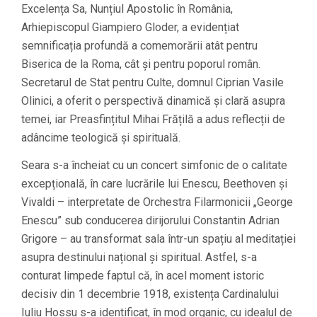
Excelența Sa, Nunțiul Apostolic în România,
Arhiepiscopul Giampiero Gloder, a evidențiat
semnificația profundă a comemorării atât pentru
Biserica de la Roma, cât și pentru poporul român.
Secretarul de Stat pentru Culte, domnul Ciprian Vasile
Olinici, a oferit o perspectivă dinamică și clară asupra
temei, iar Preasfințitul Mihai Frățilă a adus reflecții de
adâncime teologică și spirituală.
Seara s-a încheiat cu un concert simfonic de o calitate
excepțională, în care lucrările lui Enescu, Beethoven și
Vivaldi – interpretate de Orchestra Filarmonicii „George
Enescu” sub conducerea dirijorului Constantin Adrian
Grigore – au transformat sala într-un spațiu al meditației
asupra destinului național și spiritual. Astfel, s-a
conturat limpede faptul că, în acel moment istoric
decisiv din 1 decembrie 1918, existența Cardinalului
Iuliu Hossu s-a identificat, în mod organic, cu idealul de