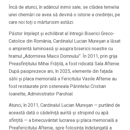
Încă de atunci, în adâncul inimii sale, se clădea temelia
unei chemări ce avea să devină o istorie a credinței, pe
care noi toți o mărturisim astăzi.
Păstor înțelept și echilibrat al întregii Biserici Greco-
Catolice din România, Cardinalul Lucian Mureșan a lăsat
o amprentă luminoasă și asupra bisericii noastre cu
hramul „Adormirea Maicii Domnului”. În 2011, prin grija
Preasfințitului Mihai Frățilă, a fost ridicată Sala Aftenie.
După paisprezece ani, în 2025, elemente din fațada
sălii și placa memorială a Fericitului Vasile Aftenie au
fost restaurate prin osteneala Părintelui Cristian
Ioanette, Administrator Parohial.
Atunci, în 2011, Cardinalul Lucian Mureșan — purtând de
această dată o cădelniță aurită și stropind cu apă
sfințită — a binecuvântat lucrarea și placa memorială a
Preafericitului Aftenie, spre folosința îndelungată a