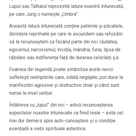
Lupul sau Tâlharul reprezintă latura noastră întunecată,
pe care Jung o numește „Umbra”.
Această latură întunecată conține patimile și păcatele,
dorințele reprimate pe care le ascundem sau refuzăm
să le recunoaștem ca făcând parte din noi: răutatea,
egoismul, narcisismul, invidia, mândria, furia, lipsa de
răbdare sau indiferența față de durerea celorlalți ș.a.
Foamea din legendă poate simboliza acele nevoi
sufletești neîmplinite care, odată neglijate, pot duce la
manifestări agresive și distructive chiar și când sunt
numai la nivel verbal.
Întâlnirea cu „lupul” din noi – adică recunoașterea
aspectelor noastre întunecate ca fiind reale – este cel
mai dur demers spre auto-cunoaștere și o condiție
esențială a vieții spirituale autentice.