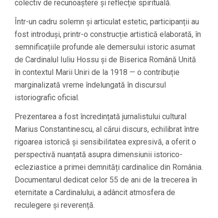
colectiv de recunoaștere și reflecție spirituală.
Într-un cadru solemn și articulat estetic, participanții au
fost introduși, printr-o construcție artistică elaborată, în
semnificațiile profunde ale demersului istoric asumat
de Cardinalul Iuliu Hossu și de Biserica Română Unită
în contextul Marii Uniri de la 1918 — o contribuție
marginalizată vreme îndelungată în discursul
istoriografic oficial.
Prezentarea a fost încredințată jurnalistului cultural
Marius Constantinescu, al cărui discurs, echilibrat între
rigoarea istorică și sensibilitatea expresivă, a oferit o
perspectivă nuanțată asupra dimensiunii istorico-
ecleziastice a primei demnități cardinalice din România.
Documentarul dedicat celor 55 de ani de la trecerea în
eternitate a Cardinalului, a adâncit atmosfera de
reculegere și reverență.