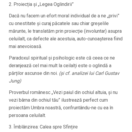
2. Proiecția și „Legea Oglindirii”
Dacă nu facem un efort moral individual de a ne „privi”
cu onestitate și curaj păcatele sau chiar greșelile
mărunte, le translatăm prin proiecție (involuntar) asupra
celuilalt, ca defecte ale acestuia, auto-cunoașterea fiind
mai anevoioasă.
Paradoxul spiritual și psihologic este că ceea ce ne
deranjează cel mai mult la ceilalți este o oglindă a
părților ascunse din noi.
(și cf. analizei lui Carl Gustav
Jung)
Proverbul românesc „Vezi paiul din ochiul altuia, și nu
vezi bârna din ochiul tău” ilustrează perfect cum
proiectăm Umbra noastră, confruntându-ne cu ea în
persoana celuilalt.
3. Îmblânzirea: Calea spre Sfințire