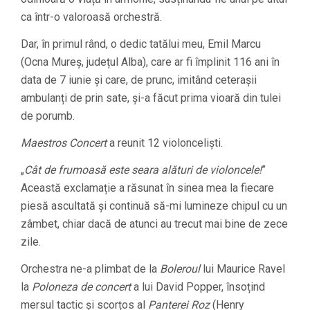
ca într-o valoroasă orchestră.
Dar, în primul rând, o dedic tatălui meu, Emil Marcu
(Ocna Mureș, județul Alba), care ar fi împlinit 116 ani în
data de 7 iunie și care, de prunc, imitând ceterașii
ambulanți de prin sate, și-a făcut prima vioară din tulei
de porumb.
Maestros Concert
a reunit 12 violonceliști.
„
Cât de frumoasă este seara alături de violoncele!
”
Această exclamație a răsunat în sinea mea la fiecare
piesă ascultată și continuă să-mi lumineze chipul cu un
zâmbet, chiar dacă de atunci au trecut mai bine de zece
zile.
Orchestra ne-a plimbat de la
Boleroul
lui Maurice Ravel
la
Poloneza de concert
a lui David Popper, însoțind
mersul tactic și scorțos al
Panterei Roz
(Henry