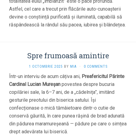
totalitatea eului „îmblânzit” este o pace profundă.
Astfel, cel care a trecut prin flăcările auto-cunoașterii
devine o conștiință purificată și iluminată, capabilă să
răspândească la rândul său pacea, iubirea și blândețea.
Spre frumoasă amintire
1 OCTOMBRIE 2025
BY
MIA
·
0 COMMENTS
Într-un interviu de acum câțiva ani,
Preafericitul Părinte
Cardinal Lucian Mureșan
povestea despre bucuria
copilăriei sale, la 6–7 ani, de a „cădelnița”, imitând
gesturile preotului din biserica satului. Își
confecționase o mică tămâietoare dintr-o cutie de
conservă găurită, în care punea rășină de brad adunată
din pădurea maramureșeană — pădure pe care o simțea
drept adevărata lui biserică.