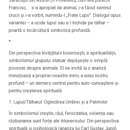
Sărăcuțul din Assisi (
Il Poverello
), cum era poreclit
Francisc, s-a apropiat de animal, i-a făcut semnul
crucii și i-a vorbit, numindu-l „Frate Lupo”. Dialogul opus
variantei – a ucide lupul sau a-l închide pe tâlhar –
poartă o încărcătură simbolică profundă.
*
Din perspectiva învățăturii bisericești, a spiritualității,
simbolismul grupului statuar depășește o simplă
poveste despre animale. El ne invită la o analiză
minuțioasă a propriei noastre inimi, a eului nostru
profund – un demers central pentru auto-cunoaștere și
pentru creșterea spirituală.
1. Lupul/Tâlharul: Oglindirea Umbrei și a Patimilor
În simbolismul creștin, răul, ferocitatea, violența sau
răzbunarea sunt forțe ale întunericului. Din perspectiva
spirituală și psihologică (analiza lui Carl Gustav Jung),