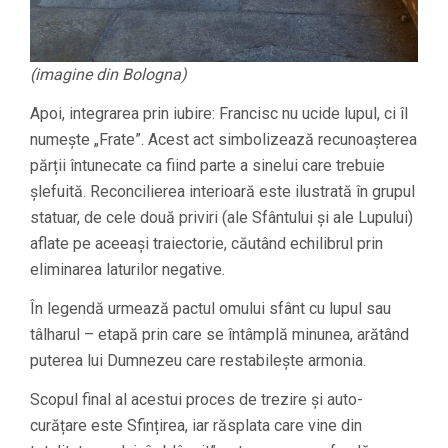
(imagine din Bologna)
Apoi, integrarea prin iubire: Francisc nu ucide lupul, ci îl
numește „Frate”. Acest act simbolizează recunoașterea
părții întunecate ca fiind parte a sinelui care trebuie
șlefuită. Reconcilierea interioară este ilustrată în grupul
statuar, de cele două priviri (ale Sfântului și ale Lupului)
aflate pe aceeași traiectorie, căutând echilibrul prin
eliminarea laturilor negative.
În legendă urmează pactul omului sfânt cu lupul sau
tâlharul – etapă prin care se întâmplă minunea, arătând
puterea lui Dumnezeu care restabilește armonia.
Scopul final al acestui proces de trezire și auto-
curățare este Sfințirea, iar răsplata care vine din