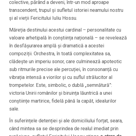
colective, părând a deveni, într-un mod aproape
transcendent, trupul și sufletul istoriei neamului nostru
și al vieții Fericitului Iuliu Hossu.
Măreția destinului acestui cardinal – personalitate cu
valoare arhetipală în conștiința națională – se revelează
în desfășurarea amplă și dramatică a acestei
compoziții. Orchestra, în toată complexitatea sa,
clădește un imperiu sonor, care culminează apoteotic
sub ritmurile precise ale percuției, în consonanță cu
vibrația intensă a viorilor și cu suflul strălucitor al
trompetelor. Este, simbolic, o dublă „semnătură”:
victoria Unirii românilor și biruința lăuntrică a unei
conștiințe martirice, fidelă până la capăt, idealurilor
sale.
În suferințele detenției și ale domiciliului forțat, seara,
când mintea sa se desprindea de realul imediat prin