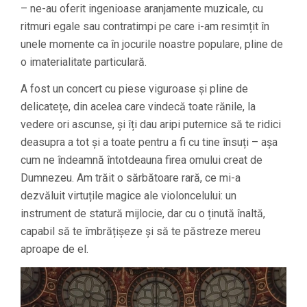
– ne-au oferit ingenioase aranjamente muzicale, cu
ritmuri egale sau contratimpi pe care i-am resimțit în
unele momente ca în jocurile noastre populare, pline de
o imaterialitate particulară.
A fost un concert cu piese viguroase și pline de
delicatețe, din acelea care vindecă toate rănile, la
vedere ori ascunse, și îți dau aripi puternice să te ridici
deasupra a tot și a toate pentru a fi cu tine însuți – așa
cum ne îndeamnă întotdeauna firea omului creat de
Dumnezeu. Am trăit o sărbătoare rară, ce mi-a
dezvăluit virtuțile magice ale violoncelului: un
instrument de statură mijlocie, dar cu o ținută înaltă,
capabil să te îmbrățișeze și să te păstreze mereu
aproape de el.