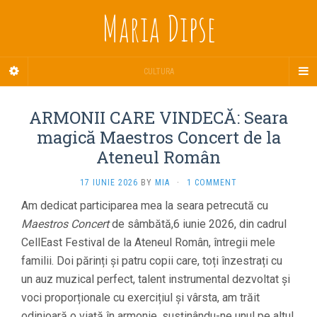
Maria Dipse
CULTURA
ARMONII CARE VINDECĂ: Seara
magică Maestros Concert de la
Ateneul Român
17 IUNIE 2026
BY
MIA
·
1 COMMENT
Am dedicat participarea mea la seara petrecută cu
Maestros Concert
de sâmbătă,6 iunie 2026, din cadrul
CellEast Festival de la Ateneul Român, întregii mele
familii. Doi părinți și patru copii care, toți înzestrați cu
un auz muzical perfect, talent instrumental dezvoltat și
voci proporționale cu exercițiul și vârsta, am trăit
odinioară o viață în armonie, susținându-ne unul pe altul