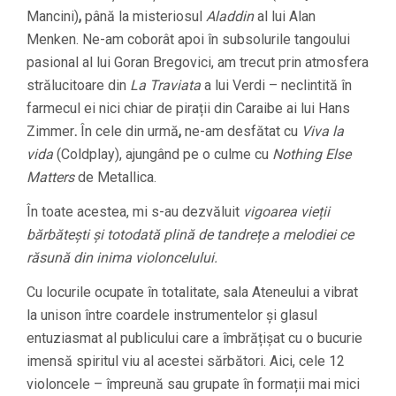
Mancini)
,
până la misteriosul
Aladdin
al lui Alan
Menken. Ne-am coborât apoi în subsolurile tangoului
pasional al lui Goran Bregovici, am trecut prin atmosfera
strălucitoare din
La Traviata
a lui Verdi – neclintită în
farmecul ei nici chiar de pirații din Caraibe ai lui Hans
Zimmer
.
În cele din urmă
,
ne-am desfătat cu
Viva la
vida
(Coldplay), ajungând pe o culme cu
Nothing Else
Matters
de Metallica.
În toate acestea, mi s-au dezvăluit
vigoarea vieții
bărbătești și totodată plină de tandrețe a melodiei ce
răsună din inima violoncelului.
Cu locurile ocupate în totalitate, sala Ateneului a vibrat
la unison între coardele instrumentelor și glasul
entuziasmat al publicului care a îmbrățișat cu o bucurie
imensă spiritul viu al acestei sărbători. Aici, cele 12
violoncele – împreună sau grupate în formații mai mici