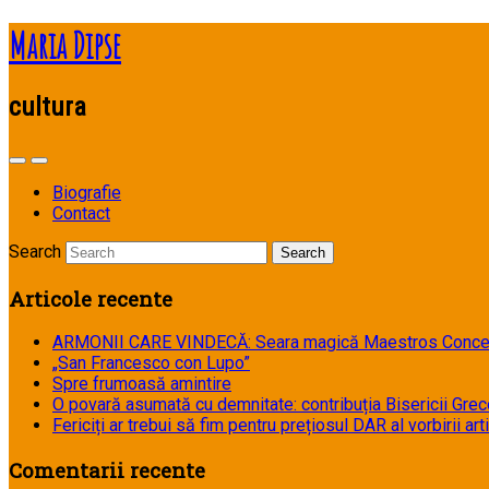
Maria Dipse
cultura
Biografie
Contact
Search
Articole recente
ARMONII CARE VINDECĂ: Seara magică Maestros Concer
„San Francesco con Lupo”
Spre frumoasă amintire
O povară asumată cu demnitate: contribuția Bisericii Grec
Fericiți ar trebui să fim pentru prețiosul DAR al vorbirii art
Comentarii recente