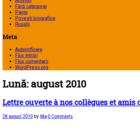
Amintiri
Fără categorie
Paște
Povesti biografice
Rusalii
Meta
Autentificare
Flux intrări
Flux comentarii
WordPress.org
Lună:
august 2010
Lettre ouverte à nos collègues et amis
28 august 2010
by
Mia
·
0 Comments