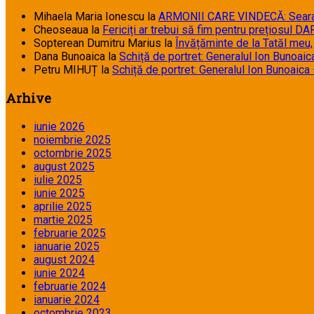
Mihaela Maria Ionescu
la
ARMONII CARE VINDECĂ: Seara 
Cheoseaua
la
Fericiți ar trebui să fim pentru prețiosul DAR 
Sopterean Dumitru Marius
la
Învățăminte de la Tatăl meu
Dana Bunoaica
la
Schiță de portret: Generalul Ion Bunoaica 
Petru MIHUȚ
la
Schiță de portret: Generalul Ion Bunoaica – 
Arhive
iunie 2026
noiembrie 2025
octombrie 2025
august 2025
iulie 2025
iunie 2025
aprilie 2025
martie 2025
februarie 2025
ianuarie 2025
august 2024
iunie 2024
februarie 2024
ianuarie 2024
octombrie 2023