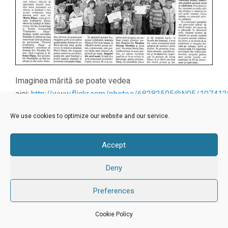
Imaginea mărită se poate vedea
aici:
http://www.flickr.com/photos/68282595@N05/10741
We use cookies to optimize our website and our service.
Proudly powered by WordPress
. Theme: Flat 1.7.11 by
Themeisle
.
Accept
Deny
Preferences
Cookie Policy