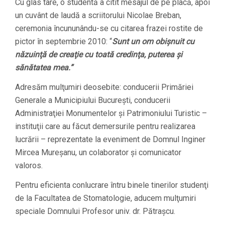
Cu glas tare, o studentă a citit mesajul de pe placă, apoi
un cuvânt de laudă a scriitorului Nicolae Breban,
ceremonia încununându-se cu citarea frazei rostite de
pictor în septembrie 2010: “
Sunt un om obişnuit cu
năzuinţă de creaţie cu toată credinţa, puterea şi
sănătatea mea.”
Adresăm mulţumiri deosebite: conducerii Primăriei
Generale a Municipiului Bucureşti, conducerii
Administraţiei Monumentelor şi Patrimoniului Turistic –
instituţii care au făcut demersurile pentru realizarea
lucrării – reprezentate la eveniment de Domnul Inginer
Mircea Mureşanu, un colaborator şi comunicator
valoros.
Pentru eficienta conlucrare întru binele tinerilor studenţi
de la Facultatea de Stomatologie, aducem mulţumiri
speciale Domnului Profesor univ. dr. Pătraşcu.