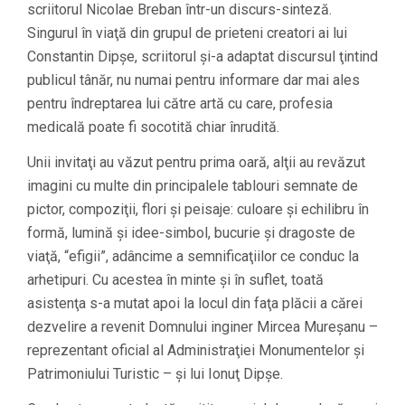
scriitorul Nicolae Breban într-un discurs-sinteză.
Singurul în viaţă din grupul de prieteni creatori ai lui
Constantin Dipşe, scriitorul şi-a adaptat discursul ţintind
publicul tânăr, nu numai pentru informare dar mai ales
pentru îndreptarea lui către artă cu care, profesia
medicală poate fi socotită chiar înrudită.
Unii invitaţi au văzut pentru prima oară, alţii au revăzut
imagini cu multe din principalele tablouri semnate de
pictor, compoziţii, flori şi peisaje: culoare şi echilibru în
formă, lumină şi idee-simbol, bucurie şi dragoste de
viaţă, “efigii”, adâncime a semnificaţiilor ce conduc la
arhetipuri. Cu acestea în minte şi în suflet, toată
asistenţa s-a mutat apoi la locul din faţa plăcii a cărei
dezvelire a revenit Domnului inginer Mircea Mureşanu –
reprezentant oficial al Administraţiei Monumentelor şi
Patrimoniului Turistic – şi lui Ionuţ Dipşe.