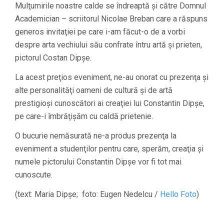
Mulţumirile noastre calde se îndreaptă şi către Domnul
Academician – scriitorul Nicolae Breban care a răspuns
generos invitaţiei pe care i-am făcut-o de a vorbi
despre arta vechiului său confrate întru artă şi prieten,
pictorul Costan Dipşe.
La acest preţios eveniment, ne-au onorat cu prezenţa şi
alte personalităţi oameni de cultură şi de artă
prestigioşi cunoscători ai creaţiei lui Constantin Dipşe,
pe care-i îmbrăţişăm cu caldă prietenie.
O bucurie nemăsurată ne-a produs prezenţa la
eveniment a studenţilor pentru care, sperăm, creaţia şi
numele pictorului Constantin Dipşe vor fi tot mai
cunoscute.
(text: Maria Dipşe; foto: Eugen Nedelcu /
Hello Foto
)