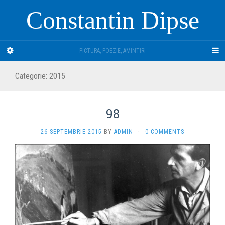
Constantin Dipse
PICTURA, POEZIE, AMINTIRI
Categorie:
2015
98
26 SEPTEMBRIE 2015
BY
ADMIN
·
0 COMMENTS