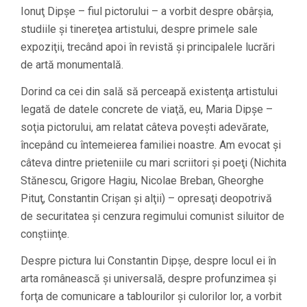
Ionuţ Dipşe – fiul pictorului – a vorbit despre obârşia,
studiile şi tinereţea artistului, despre primele sale
expoziţii, trecând apoi în revistă şi principalele lucrări
de artă monumentală.
Dorind ca cei din sală să perceapă existenţa artistului
legată de datele concrete de viaţă, eu, Maria Dipşe –
soţia pictorului, am relatat câteva poveşti adevărate,
începând cu întemeierea familiei noastre. Am evocat şi
câteva dintre prieteniile cu mari scriitori şi poeţi (Nichita
Stănescu, Grigore Hagiu, Nicolae Breban, Gheorghe
Pituţ, Constantin Crişan şi alţii) – opresaţi deopotrivă
de securitatea şi cenzura regimului comunist siluitor de
conştiinţe.
Despre pictura lui Constantin Dipşe, despre locul ei în
arta românească şi universală, despre profunzimea şi
forţa de comunicare a tablourilor şi culorilor lor, a vorbit