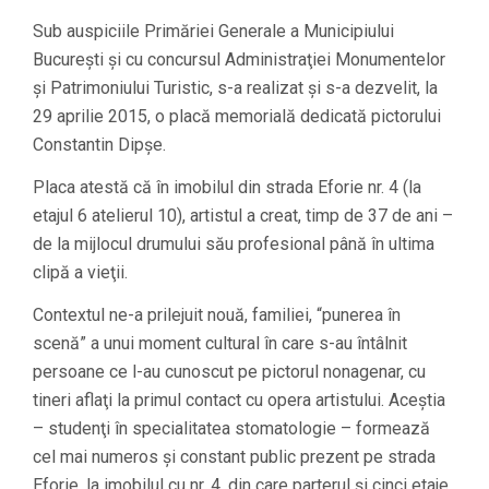
Sub auspiciile Primăriei Generale a Municipiului
Bucureşti şi cu concursul Administraţiei Monumentelor
şi Patrimoniului Turistic, s-a realizat şi s-a dezvelit, la
29 aprilie 2015, o placă memorială dedicată pictorului
Constantin Dipşe.
Placa atestă că în imobilul din strada Eforie nr. 4 (la
etajul 6 atelierul 10), artistul a creat, timp de 37 de ani –
de la mijlocul drumului său profesional până în ultima
clipă a vieţii.
Contextul ne-a prilejuit nouă, familiei, “punerea în
scenă” a unui moment cultural în care s-au întâlnit
persoane ce l-au cunoscut pe pictorul nonagenar, cu
tineri aflaţi la primul contact cu opera artistului. Aceştia
– studenţi în specialitatea stomatologie – formează
cel mai numeros şi constant public prezent pe strada
Eforie, la imobilul cu nr. 4, din care parterul şi cinci etaje