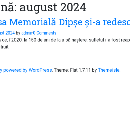
nă:
august 2024
a Memorială Dipșe și-a redesc
ust 2024
by
admin
·
0 Comments
 ce, î 2020, la 150 de ani de la a să naștere, sufletul i-a fost reap
ruit.
ly powered by WordPress
. Theme: Flat 1.7.11 by
Themeisle
.