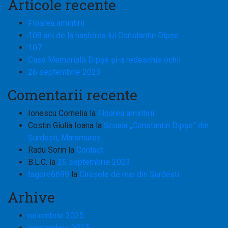
Articole recente
Floarea amintirii
108 ani de la nașterea lui Constantin Dipșe
107
Casa Memorială Dipșe și-a redeschis ochii
26 septembrie 2023
Comentarii recente
Ionescu Cornelia
la
Floarea amintirii
Costin Giulia Ioana
la
Școala „Constantin Dipșe” din
Șurdești, Maramureș
Radu Sorin
la
Contact
B.L.C.
la
26 septembrie 2023
tagore6699
la
Cireşele de mai din Şurdeşti
Arhive
noiembrie 2025
septembrie 2025