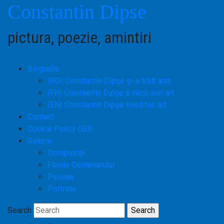
Constantin Dipse
pictura, poezie, amintiri
Biografie
(RO) Constantin Dipșe și-a trăit arta
(FR) Constantin Dipşe a vécu son art
(EN) Constantin Dipşe lived his art
Contact
Cookie Policy (EU)
Galerie
Compoziții
Florile Centenarului
Peisaje
Portrete
Search