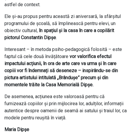
astfel de context.
Ele și-au propus pentru această zi aniversară, la sfârșitul
programului de școală, să împlinească pentru elevi, un
obiectiv cultural,
în spațiul și la casa în care a copilărit
pictorul Constantin Dipșe
.
Interesant – în metoda psiho-pedagogică folosită – este
faptul că cele două învățătoare
vor valorifica efectul
impactului acțiunii, în ora de arte care va urma și în care
copiii vor fi îndemnați să deseneze – inspirându-se din
pictura artistului intitulată „Brândușe” precum și din
momentele trăite la Casa Memorială Dipșe.
De asemenea, acțiunea este valoroasă pentru că
furnizează copiilor și prin mijlocirea lor, adulților, informații
autentice despre oamenii de seamă ai satului și traiul lor, ca
modele pentru reușită în viață.
Maria Dipșe