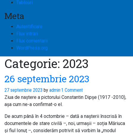
Tablouri
Meta
Autentificare
Flux intrări
Flux comentarii
WordPress.org
Categorie:
2023
26 septembrie 2023
27 septembrie 2023
by
admin
·
1 Comment
Ziua de naștere a pictorului Constantin Dipșe (1917 -2010),
așa cum ne-a confirmat-o el.
De acum până în 4 octombrie – dată a nașterii înscrisă în
documentele de stare civilă –, noi, urmașii – soția Măriuca
și fiul Ionuț –, considerăm potrivit să vorbim la „modul