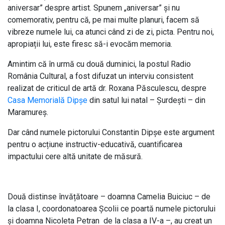
aniversar” despre artist. Spunem „aniversar” și nu
comemorativ, pentru că, pe mai multe planuri, facem să
vibreze numele lui, ca atunci când zi de zi, picta. Pentru noi,
apropiații lui, este firesc să-i evocăm memoria.
Amintim că în urmă cu două duminici, la postul Radio
România Cultural, a fost difuzat un interviu consistent
realizat de criticul de artă dr. Roxana Păsculescu, despre
Casa Memorială Dipșe
din satul lui natal – Șurdești – din
Maramureș.
Dar când numele pictorului Constantin Dipșe este argument
pentru o acțiune instructiv-educativă, cuantificarea
impactului cere altă unitate de măsură.
Două distinse învățătoare – doamna Camelia Buiciuc – de
la clasa I, coordonatoarea Școlii ce poartă numele pictorului
și doamna Nicoleta Petran de la clasa a IV-a –, au creat un