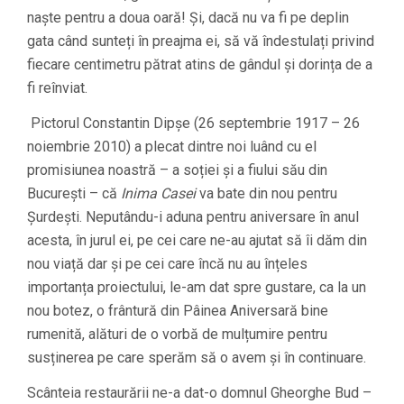
naște pentru a doua oară! Și, dacă nu va fi pe deplin
gata când sunteți în preajma ei, să vă îndestulați privind
fiecare centimetru pătrat atins de gândul și dorința de a
fi reînviat.
Pictorul Constantin Dipșe (26 septembrie 1917 – 26
noiembrie 2010) a plecat dintre noi luând cu el
promisiunea noastră – a soției și a fiului său din
București – că
Inima Casei
va bate din nou pentru
Șurdești. Neputându-i aduna pentru aniversare în anul
acesta, în jurul ei, pe cei care ne-au ajutat să îi dăm din
nou viață dar și pe cei care încă nu au înțeles
importanța proiectului, le-am dat spre gustare, ca la un
nou botez, o frântură din Pâinea Aniversară bine
rumenită, alături de o vorbă de mulțumire pentru
susținerea pe care sperăm să o avem și în continuare.
Scânteia restaurării ne-a dat-o domnul Gheorghe Bud –