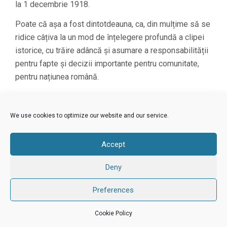
la 1 decembrie 1918.
Poate că așa a fost dintotdeauna, ca, din mulțime să se
ridice câțiva la un mod de înțelegere profundă a clipei
istorice, cu trăire adâncă și asumare a responsabilității
pentru fapte și decizii importante pentru comunitate,
pentru națiunea română.
Ce trăire pătrunzătoare îl stăpânea pe Ioan Dipșe în
drumul spre Alba Iulia!
We use cookies to optimize our website and our service.
Cât de prețios simțea el tricolorul pe care urma să-l
desfășoare la întâlnirea cu delegațiile celorlalte
Accept
provincii românești!
Deny
Chemarea noastră la „Întâlnirea pentru Unire” de la Casa
Memorială Dipșe nu s-a consumat în amintita după-
Preferences
amiază de 17 noiembrie, ci propune coagularea de
Cookie Policy
gânduri, idei și forțe pentru întărirea și creșterea