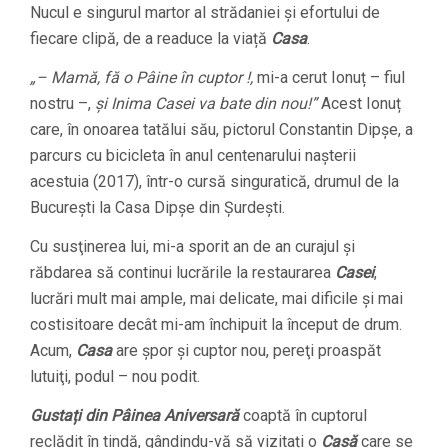
Nucul e singurul martor al strădaniei şi efortului de
fiecare clipă, de a readuce la viață
Casa
.
„– Mamă, fă o Pâine în cuptor !,
mi-a cerut Ionuț – fiul
nostru –,
și Inima Casei va bate din nou!”
Acest Ionuț
care, în onoarea tatălui său, pictorul Constantin Dipșe, a
parcurs cu bicicleta în anul centenarului nașterii
acestuia (2017), într-o cursă singuratică, drumul de la
București la Casa Dipșe din Șurdești.
Cu susţinerea lui, mi-a sporit an de an curajul și
răbdarea să continui lucrările la restaurarea
Casei
,
lucrări mult mai ample, mai delicate, mai dificile și mai
costisitoare decât mi-am închipuit la început de drum.
Acum,
Casa
are şpor şi cuptor nou, pereţi proaspăt
lutuiţi, podul – nou podit.
Gustați din Pâinea Aniversară
coaptă în cuptorul
reclădit în tindă, gândindu-vă să vizitați o
Casă
care se