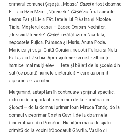
primarul comunei Șișești. „Moașa”
Casei
a fost doamna
R.T. din Baia Mare. „Nănașele”
Casei
au fost surorile
Ileana Făt și Livia Făt, fetele lui Frăsina și Nicolae
Țiple. Meșterul casei – Badea Onisim Nechifor;
„descântătoarele”
Casei
: învățătoarea Nicoleta,
nepoatele Rujica, Părasca și Maria, Anuța Pode,
Maricica și soțul Ghiță Coruian, nepoții Felicia și Nelu
Boloș din Lăschia. Apoi, ajutoare ca niște albinuțe
harnice, mai mulți elevi – fete și băieți de la școala din
sat (ce poartă numele pictorului) – care au primit
diplome de voluntar.
Mulțumind, așteptăm în continuare sprijinul specific,
extrem de important pentru noi de la Primăria din
Șișești – de la domnul primar Ioan Mircea Tentiș, de la
domnul viceprimar Costin Gavril, de la doamnele
binevoitoare din Primărie. Nu uităm mâna de ajutor
primită de la vecini (răposatul) Găvrilă, Vasile și