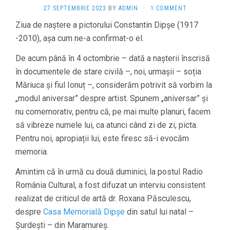
27 SEPTEMBRIE 2023
BY
ADMIN
·
1 COMMENT
Ziua de naștere a pictorului Constantin Dipșe (1917
-2010), așa cum ne-a confirmat-o el.
De acum până în 4 octombrie – dată a nașterii înscrisă
în documentele de stare civilă –, noi, urmașii – soția
Măriuca și fiul Ionuț –, considerăm potrivit să vorbim la
„modul aniversar” despre artist. Spunem „aniversar” și
nu comemorativ, pentru că, pe mai multe planuri, facem
să vibreze numele lui, ca atunci când zi de zi, picta.
Pentru noi, apropiații lui, este firesc să-i evocăm
memoria.
Amintim că în urmă cu două duminici, la postul Radio
România Cultural, a fost difuzat un interviu consistent
realizat de criticul de artă dr. Roxana Păsculescu,
despre
Casa Memorială Dipșe
din satul lui natal –
Șurdești – din Maramureș.