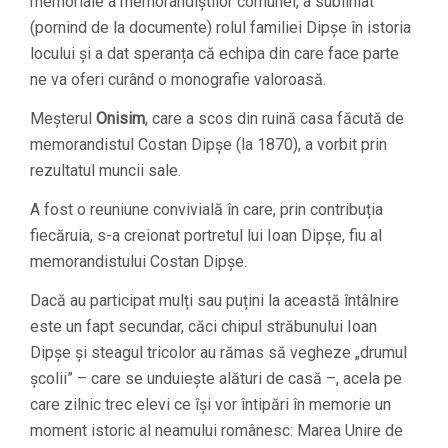
memoriale a memorandiștilor comunei, a subliniat
(pornind de la documente) rolul familiei Dipșe în istoria
locului și a dat speranța că echipa din care face parte
ne va oferi curând o monografie valoroasă.
Meșterul
Onisim
, care a scos din ruină casa făcută de
memorandistul Costan Dipșe (la 1870), a vorbit prin
rezultatul muncii sale.
A fost o reuniune convivială în care, prin contribuția
fiecăruia, s-a creionat portretul lui Ioan Dipșe, fiu al
memorandistului Costan Dipșe.
Dacă au participat mulți sau puțini la această întâlnire
este un fapt secundar, căci chipul străbunului Ioan
Dipșe și steagul tricolor au rămas să vegheze „drumul
școlii” – care se unduiește alături de casă –, acela pe
care zilnic trec elevi ce își vor întipări în memorie un
moment istoric al neamului românesc: Marea Unire de