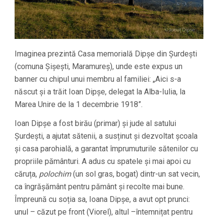
Imaginea prezintă Casa memorială Dipșe din Șurdești
(comuna Șișești, Maramureș), unde este expus un
banner cu chipul unui membru al familiei: „Aici s-a
născut și a trăit Ioan Dipșe, delegat la Alba-Iulia, la
Marea Unire de la 1 decembrie 1918”.
Ioan Dipșe a fost birău (primar) și jude al satului
Șurdești, a ajutat sătenii, a susținut și dezvoltat școala
și casa parohială, a garantat împrumuturile sătenilor cu
propriile pământuri. A adus cu spatele și mai apoi cu
căruța,
polochim
(un sol gras, bogat) dintr-un sat vecin,
ca îngrășământ pentru pământ și recolte mai bune.
Împreună cu soția sa, Ioana Dipșe, a avut opt prunci:
unul – căzut pe front (Viorel), altul –întemnițat pentru