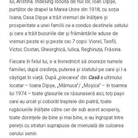
lui, Aristina. Îndelung locuită de fiul lor, Ioan Dipșe,
purtător de drapel la Marea Unire din 1918, cu soția
Ioana, Casa Dipșe a trăit vremuri de înălțare și
prosperitate a unei familii ce a condus destinele satului
și care a trăit bucuriile dar și frământările aduse de
vremuri peste ei și peste cei 7 copii: Viorel, Teofil,
Victor, Costan, Gheorghică, Iulica, Reghinuța, Frăsina.
Fiecare în felul lui, s-a învrednicit să onoreze numele
familiei, după credința, puterea și statutul pe care și l-a
câștigat în viață. După „plecarea” din
Casă
a ultimului
locatar – Ioana Dipşe, „Mămuca”/ „Moşica” – în toamna
lui 1974 – toate glasurile ce răsunaseră aici, toți pașii
care au urcat și coborât treptele din piatră, toate
rugăciunile înălțate către cer de sub acest acoperiș,
toate dorințele de bine și mai bine, s-au îngropat între
pereții cu straturi suprapuse de mieruială de culoarea
cerului senin.