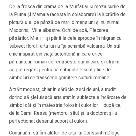
De la fresca din crama de la Murfatlar și mozaicurile de
la Putna și Mamaia (acesta în colaborare) la lucrările de
pictură ulei pe pânză de mari dimensiuni și nu numai –
Madonna, Viile albastre, Ochi de apă, Plecarea
păsărilor, Mieii – și până la cele aproape în filigran cu
subiect floral, arta lui nu își schimbă valoarea. Un stil
unic inspirat din viața autohtonă în care orice
pământean român se regăsește dar în care si străinii
se pot regăsi pentru că subiectele sunt pline de
simboluri ce transcend granițele culturii române.
A trăit modest, chiar în sărăcie, zeci de ani, a trudit,
dorind să șlefuiască arta atât în subiectele încărcate de
simbol cât și în măiestria folosirii culorilor – după ce,
de la Camil Ressu (mentorul său) și la doctorat și-a
perfecționat desenul suport al culorii.
Continuăm să fim alături de arta lui Constantin Dipșe,