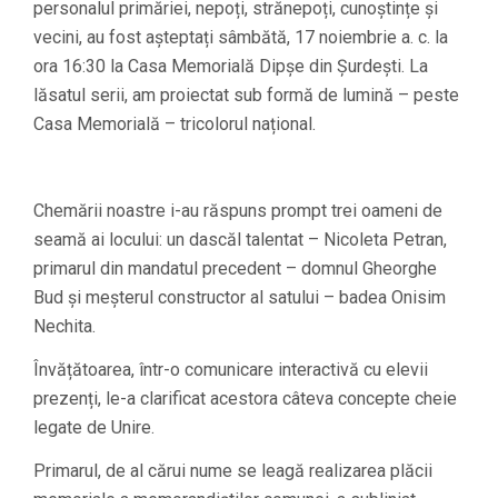
personalul primăriei, nepoți, strănepoți, cunoștințe și
vecini, au fost așteptați sâmbătă, 17 noiembrie a. c. la
ora 16:30 la Casa Memorială Dipșe din Șurdești. La
lăsatul serii, am proiectat sub formă de lumină – peste
Casa Memorială – tricolorul național.
Chemării noastre i-au răspuns prompt trei oameni de
seamă ai locului: un dascăl talentat – Nicoleta Petran,
primarul din mandatul precedent – domnul Gheorghe
Bud și meșterul constructor al satului – badea Onisim
Nechita.
Învățătoarea, într-o comunicare interactivă cu elevii
prezenți, le-a clarificat acestora câteva concepte cheie
legate de Unire.
Primarul, de al cărui nume se leagă realizarea plăcii