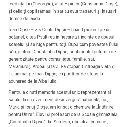
credința lui (Gheorghe), altul – pictor (Constantin Dipșe);
și ceilalți copii rămași în sat au avut trăsături și însușiri
demne de laudă.
Ioan Dipșe – zis Onuțu Dipșii – ținând piciorul pe un
scăunel, citea Psaltirea în fiecare zi, înainte de apusul
soarelui și se ruga pentru toți. După cum povestea fiului
său, pictorul Constantin Dipșe, sentimentul puternic de
generozitate pentru comunitate, familie, sat,
Maramureș, Ardeal și țară, l-a stăpânit întreaga viață și
l-a animat pe Ioan Dipșe, ca purtător de steag la
adunarea de la Alba Iulia.
Pentru a cinsti memoria acestui unic reprezentant al
satului la un eveniment de anvergură națională, noi,
Maria și Ionuț Dipșe, am lansat o chemare la „Întâlnire
pentru Unire”. Elevi și profesori de la Școala gimnazială
„Constantin Dipșe” din Șurdești, oficiali ai comunei,