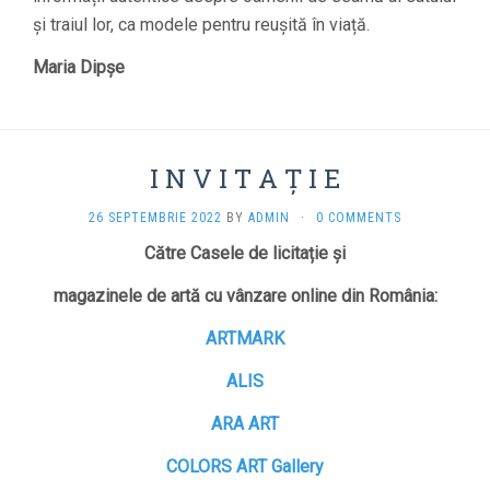
și traiul lor, ca modele pentru reușită în viață.
Maria Dipșe
I N V I T A Ț I E
26 SEPTEMBRIE 2022
BY
ADMIN
·
0 COMMENTS
Către Casele de licitație și
magazinele de artă cu vânzare online din România:
ARTMARK
ALIS
ARA ART
COLORS ART Gallery