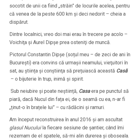
socotit de unii ca fiind „străin” de locurile acelea, pentru
că venea de la peste 600 km şi deci nedorit – cheia a
dispărut.
Dintre localnici, vreo doi mai erau în trecere pe acolo –
Voichiţa şi Aurel Dipşe prea osteniţi de muncă.
Pictorul Constantin Dipșe (soțul meu – de zeci de ani în
Bucureşti) era convins că urmașii neamului, vieţuitori în
sat, au știința şi conştiinţa să prețuiască această
Casă
– o bijuterie în trup, inimă și spirit.
Sub neiubire şi poate neștiință,
Casa
era pe punctul să
piară, dacă Nucul din fața ei, de o seamă cu ea, n-ar fi
„ținut-o în brațele lui” – cu rădăcini și ramuri.
Am început reconstruirea în anul 2016 şi am ascultat
glasul Nucului
la fiecare sesiune de şantier, când îmi
rezemam de el spatele, să-mi alin durerea și oboseala.