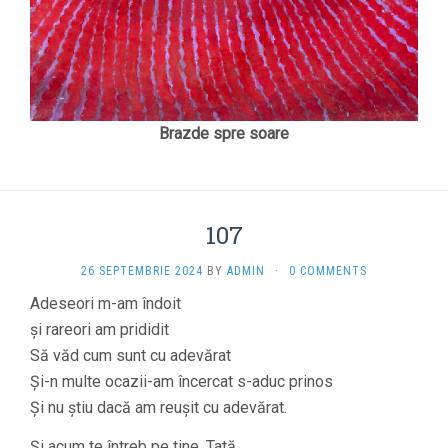
Brazde spre soare
107
26 SEPTEMBRIE 2024
BY
ADMIN
·
0 COMMENTS
Adeseori m-am îndoit
și rareori am prididit
Să văd cum sunt cu adevărat
Și-n multe ocazii-am încercat s-aduc prinos
Și nu știu dacă am reușit cu adevărat.
Și acum te întreb pe tine, Tată,