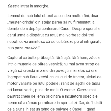
Casa
a intrat în amorţire.
Lemnul de sub lutul obosit ascundea multe răni; doar
„meșter-grinda” din stejar părea să nu fi renunţat la
dorința de a depăși centenarul Casei. Despre șporul a
cărui urmă a dispărut cu totul, mai vorbesc doi-trei
nepoți ce-și amintesc că se cuibăreau pe el înfrigurați,
sub paza
moșichii
.
Cuptorul cu bolta prăbușită, fără ușă, fără horn, zăcea
într-o muțenie ce părea veșnică; nu mai avea strop de
vlagă să creadă în zâne din povești, mai ales că era
îngropat sub fiare vechi, cauciucuri de tractor, uleiuri de
motor vărsate pe lutul podelei, rănit de așchii de tablă
ori lucruri vechi, pline de molii. O vreme,
Casa
a mai
păstrat cheia de lemn originară a încuietorii speciale,
semn că a rămas primitoare în spiritul ei. Dar, de îndată
ce a ajuns în sat un gând de salvare a Casei – gând