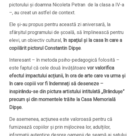
pictorului și doamna Nicoleta Petran de la clasa a IV-a
–, au creat un astfel de context.
Ele și-au propus pentru această zi aniversară, la
sfârșitul programului de școală, să împlinească pentru
elevi, un obiectiv cultural,
în spațiul și la casa în care a
copilărit pictorul Constantin Dipșe
.
Interesant – în metoda psiho-pedagogică folosită –
este faptul că cele două învățătoare
vor valorifica
efectul impactului acțiunii, în ora de arte care va urma și
în care copiii vor fi îndemnați să deseneze –
inspirându-se din pictura artistului intitulată „Brândușe”
precum și din momentele trăite la Casa Memorială
Dipșe.
De asemenea, acțiunea este valoroasă pentru că
furnizează copiilor și prin mijlocirea lor, adulților,
informații autentice despre oamenii de seamă ai satului