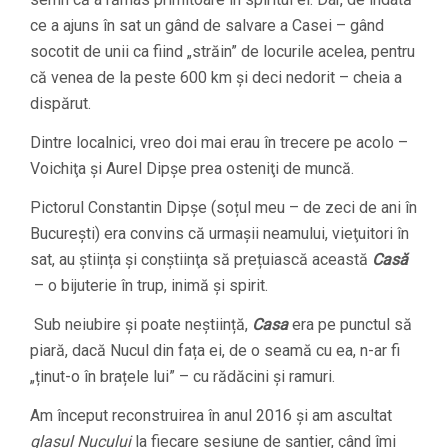
ce a ajuns în sat un gând de salvare a Casei – gând
socotit de unii ca fiind „străin” de locurile acelea, pentru
că venea de la peste 600 km şi deci nedorit – cheia a
dispărut.
Dintre localnici, vreo doi mai erau în trecere pe acolo –
Voichiţa şi Aurel Dipşe prea osteniţi de muncă.
Pictorul Constantin Dipșe (soțul meu – de zeci de ani în
Bucureşti) era convins că urmașii neamului, vieţuitori în
sat, au știința şi conştiinţa să prețuiască această
Casă
– o bijuterie în trup, inimă și spirit.
Sub neiubire şi poate neștiință,
Casa
era pe punctul să
piară, dacă Nucul din fața ei, de o seamă cu ea, n-ar fi
„ținut-o în brațele lui” – cu rădăcini și ramuri.
Am început reconstruirea în anul 2016 şi am ascultat
glasul Nucului
la fiecare sesiune de şantier, când îmi