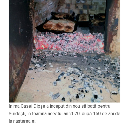
Inima Casei Dipșe a început din nou să bată pentru
Șurdești, în toamna acestui an 2020, după 150 de ani de
la nașterea ei.