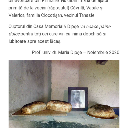
binevoitoare din Primărie. Nu uităm mâna de ajutor
primită de la vecini (răposatul) Găvrilă, Vasile și
Valerica, familia Ciocotişan, vecinul Tanasie.
Cuptorul din Casa Memorială Dipșe
va coace pâine
dulce
pentru toți cei care vin cu inima deschisă și
iubitoare spre acest lăcaș.
Prof. univ. dr. Maria Dipşe – Noiembrie 2020