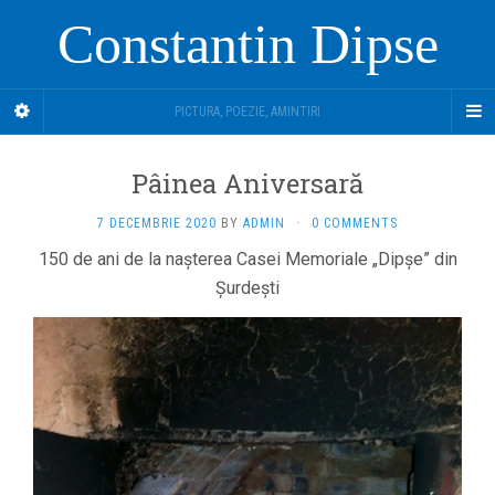
Constantin Dipse
PICTURA, POEZIE, AMINTIRI
Pâinea Aniversară
7 DECEMBRIE 2020
BY
ADMIN
·
0 COMMENTS
150 de ani de la nașterea Casei Memoriale „Dipșe” din
Șurdești