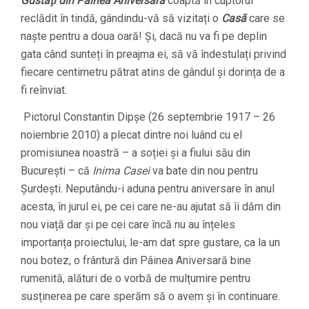
Gustați din Pâinea Aniversară
coaptă în cuptorul
reclădit în tindă, gândindu-vă să vizitați o
Casă
care se
naște pentru a doua oară! Și, dacă nu va fi pe deplin
gata când sunteți în preajma ei, să vă îndestulați privind
fiecare centimetru pătrat atins de gândul și dorința de a
fi reînviat.
Pictorul Constantin Dipșe (26 septembrie 1917 – 26
noiembrie 2010) a plecat dintre noi luând cu el
promisiunea noastră – a soției și a fiului său din
București – că
Inima Casei
va bate din nou pentru
Șurdești. Neputându-i aduna pentru aniversare în anul
acesta, în jurul ei, pe cei care ne-au ajutat să îi dăm din
nou viață dar și pe cei care încă nu au înțeles
importanța proiectului, le-am dat spre gustare, ca la un
nou botez, o frântură din Pâinea Aniversară bine
rumenită, alături de o vorbă de mulțumire pentru
susținerea pe care sperăm să o avem și în continuare.