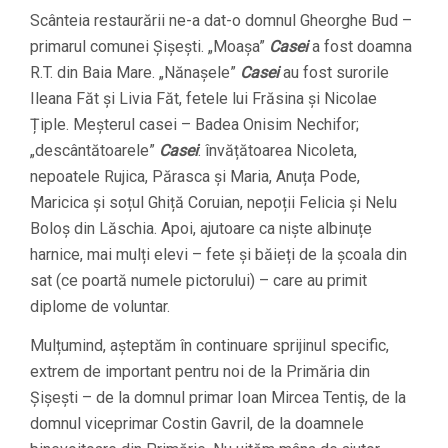
Scânteia restaurării ne-a dat-o domnul Gheorghe Bud –
primarul comunei Șișești. „Moașa”
Casei
a fost doamna
R.T. din Baia Mare. „Nănașele”
Casei
au fost surorile
Ileana Făt și Livia Făt, fetele lui Frăsina și Nicolae
Țiple. Meșterul casei – Badea Onisim Nechifor;
„descântătoarele”
Casei
: învățătoarea Nicoleta,
nepoatele Rujica, Părasca și Maria, Anuța Pode,
Maricica și soțul Ghiță Coruian, nepoții Felicia și Nelu
Boloș din Lăschia. Apoi, ajutoare ca niște albinuțe
harnice, mai mulți elevi – fete și băieți de la școala din
sat (ce poartă numele pictorului) – care au primit
diplome de voluntar.
Mulțumind, așteptăm în continuare sprijinul specific,
extrem de important pentru noi de la Primăria din
Șișești – de la domnul primar Ioan Mircea Tentiș, de la
domnul viceprimar Costin Gavril, de la doamnele