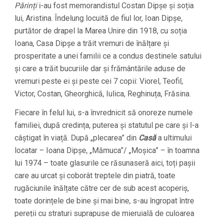
Părinți
i-au fost memorandistul Costan Dipșe și soția
lui, Aristina. Îndelung locuită de fiul lor, Ioan Dipșe,
purtător de drapel la Marea Unire din 1918, cu soția
Ioana, Casa Dipșe a trăit vremuri de înălțare și
prosperitate a unei familii ce a condus destinele satului
și care a trăit bucuriile dar și frământările aduse de
vremuri peste ei și peste cei 7 copii: Viorel, Teofil,
Victor, Costan, Gheorghică, Iulica, Reghinuța, Frăsina.
Fiecare în felul lui, s-a învrednicit să onoreze numele
familiei, după credința, puterea și statutul pe care și l-a
câștigat în viață. După „plecarea” din
Casă
a ultimului
locatar – Ioana Dipşe, „Mămuca”/ „Moşica” – în toamna
lui 1974 – toate glasurile ce răsunaseră aici, toți pașii
care au urcat și coborât treptele din piatră, toate
rugăciunile înălțate către cer de sub acest acoperiș,
toate dorințele de bine și mai bine, s-au îngropat între
pereții cu straturi suprapuse de mieruială de culoarea