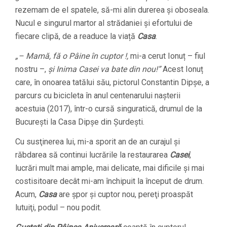
rezemam de el spatele, să-mi alin durerea și oboseala.
Nucul e singurul martor al strădaniei şi efortului de
fiecare clipă, de a readuce la viață
Casa
.
„– Mamă, fă o Pâine în cuptor !,
mi-a cerut Ionuț – fiul
nostru –,
și Inima Casei va bate din nou!”
Acest Ionuț
care, în onoarea tatălui său, pictorul Constantin Dipșe, a
parcurs cu bicicleta în anul centenarului nașterii
acestuia (2017), într-o cursă singuratică, drumul de la
București la Casa Dipșe din Șurdești.
Cu susţinerea lui, mi-a sporit an de an curajul și
răbdarea să continui lucrările la restaurarea
Casei
,
lucrări mult mai ample, mai delicate, mai dificile și mai
costisitoare decât mi-am închipuit la început de drum.
Acum,
Casa
are şpor şi cuptor nou, pereţi proaspăt
lutuiţi, podul – nou podit.