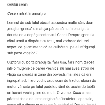
cerului senin.
Casa
a intrat în amorţire.
Lemnul de sub lutul obosit ascundea multe răni; doar
„meșter-grinda” din stejar părea să nu fi renunţat la
dorința de a depăși centenarul Casei. Despre șporul a
cărui urmă a dispărut cu totul, mai vorbesc doi-trei
nepoți ce-și amintesc că se cuibăreau pe el înfrigurați,
sub paza
moșichii
.
Cuptorul cu bolta prăbușită, fără ușă, fără horn, zăcea
într-o muțenie ce părea veșnică; nu mai avea strop de
vlagă să creadă în zâne din povești, mai ales că era
îngropat sub fiare vechi, cauciucuri de tractor, uleiuri de
motor vărsate pe lutul podelei, rănit de așchii de tablă
ori lucruri vechi, pline de molii. O vreme,
Casa
a mai
păstrat cheia de lemn originară a încuietorii speciale,
semn că a rămas primitoare în spiritul ei. Dar, de îndată