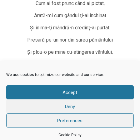
Cum ai fost prunc când ai pictat,
Arată-mi cum gândul ţi-ai închinat
Şi inima-ţi mândră-n credinţ-ai purtat.
Presară pe-un nor din sarea pământului
Şi plou-o pe mine cu-atingerea vântului,
Visează-mă, Tată-n culorile-ţi tari,
We use cookies to optimize our website and our service.
Dă-mi aripi să-nalţ din cuvinte, vlăstari!
Ochi de apă
– tablou de C. Dipşe
Accept
Versuri – Ionuţ Dipşe
Deny
Preferences
Proudly powered by WordPress
. Theme: Flat 1.7.11 by
Themeisle
.
Cookie Policy