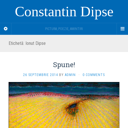
Constantin Dipse
PICTURA, POEZIE, AMINTIRI
Etichetă:
Ionut Dipse
Spune!
26 SEPTEMBRIE 2014
BY
ADMIN
·
0 COMMENTS