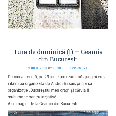
Tura de duminică (1) – Geamia
din Bucureşti
3 IULIE 2008
BY
IONUT
·
1 COMMENT
Duminca trecută, pe 29 iunie am reusit să ajung şi eu la
întâlnirea organizată de Andrei Bîrsan, prin a sa
organizaţie „Bucureştiul meu drag” şi căruia îi
multumesc pentru iniţiativă.
Azi, imagini de la Geamia din Bucureşti.