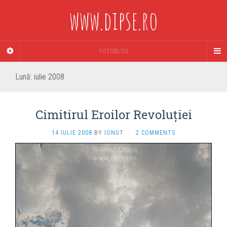
www.dipse.ro
FOTOBLOG
Lună:
iulie 2008
Cimitirul Eroilor Revoluţiei
14 IULIE 2008
BY
IONUT
·
2 COMMENTS