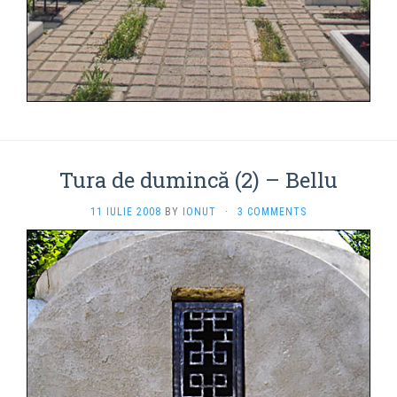
Tura de dumincă (2) – Bellu
11 IULIE 2008
BY
IONUT
·
3 COMMENTS