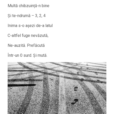
Multă chibzuință-n bine
Și te-ndrumă – 3, 2, 4
Inima s-o așezi de-a latul
C-altfel fuge nevăzută,
Ne-auzită. Prefăcută
Într-un 0 surd. Și mută.