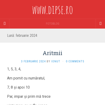
www.dipse.ro
FOTOBLOG
Lună:
februarie 2024
Aritmii
3 FEBRUARIE 2024
BY
IONUT
·
0 COMMENTS
1, 5, 3, 4,
Am pornit cu număratul,
7, 8 și apoi 10
Par, impar și prim mă trece