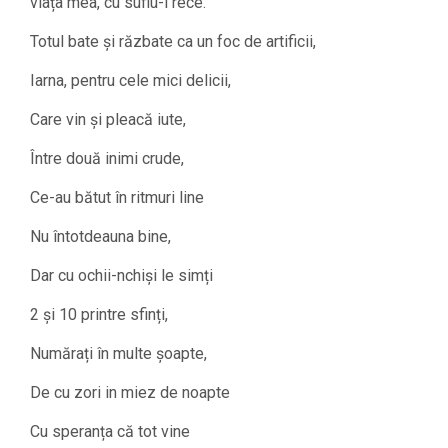
viața mea, cu suflu-i rece.
Totul bate și răzbate ca un foc de artificii,
Iarna, pentru cele mici delicii,
Care vin și pleacă iute,
Între două inimi crude,
Ce-au bătut în ritmuri line
Nu întotdeauna bine,
Dar cu ochii-nchiși le simți
2 și 10 printre sfinți,
Numărați în multe șoapte,
De cu zori in miez de noapte
Cu speranța că tot vine