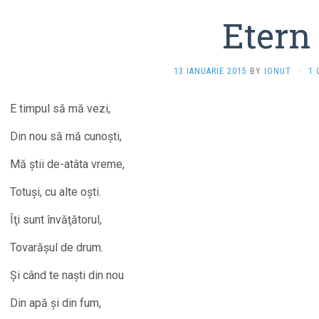
Etern
13 IANUARIE 2015
BY
IONUT
·
1
E timpul să mă vezi,
Din nou să mă cunoşti,
Mă ştii de-atâta vreme,
Totuşi, cu alte oşti.
Îţi sunt învăţătorul,
Tovarăşul de drum.
Şi când te naşti din nou
Din apă şi din fum,