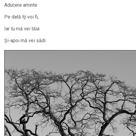
Aducere aminte
Pe dată îţi voi fi,
Iar tu mă vei tăia
Şi-apoi mă vei sădi.