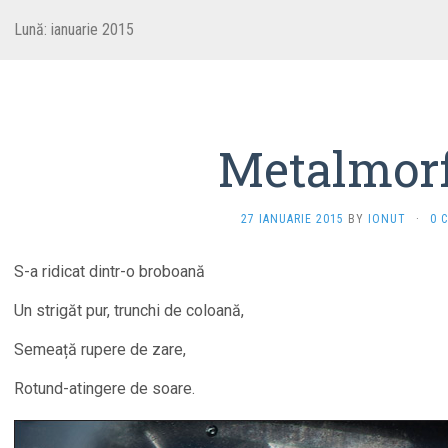
Lună:
ianuarie 2015
Metalmor
27 IANUARIE 2015
BY
IONUT
·
0 
S-a ridicat dintr-o broboană
Un strigăt pur, trunchi de coloană,
Semeață rupere de zare,
Rotund-atingere de soare.