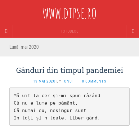
www.dipse.ro
FOTOBLOG
Lună:
mai 2020
Gânduri din timpul pandemiei
13 MAI 2020
BY
IONUT
·
0 COMMENTS
Mă uit la cer și-mi spun râzând

Că nu e lume pe pământ,

Că numai eu, nesi
n
gur sunt

în toți și-n toate. Liber gând.