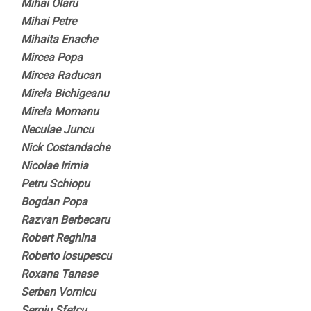
Mihai Olaru
Mihai Petre
Mihaita Enache
Mircea Popa
Mircea Raducan
Mirela Bichigeanu
Mirela Momanu
Neculae Juncu
Nick Costandache
Nicolae Irimia
Petru Schiopu
Bogdan Popa
Razvan Berbecaru
Robert Reghina
Roberto Iosupescu
Roxana Tanase
Serban Vornicu
Sergiu Sfetcu