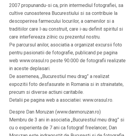
2007 propunandu-si ca, prin intermediul fotografiei, sa
cultive cunoasterea Bucurestiului si sa contribuie la
descoperirea farmecului locurilor, a oamenilor si a
traditiilor care l-au construit, care i-au definit spiritul si
care interfereaza zilnic cu prezentul nostru.
Pe parcursul anilor, asociatia a organizat excursii foto
pentru pasionatii de fotografie, publicand pe pagina
web www.orasul.ro peste 90.000 de fotografii realizate
in aceste deplasari.
De asemenea, „Bucurestiul meu drag” a realizat
expozitii foto desfasurate in Romania si in strainatate,
precum si diverse actiuni caritabile.
Detalii pe pagina web a asociatiei: www.orasul.ro.
Despre Dan Moruzan (www.danmoruzan.ro)
Membru de 3 ani in asociatia „Bucurestiul meu drag” si
cu o experienta de 7 ani ca fotograf freelancer, Dan
Moruzan este indragostit de Bucuresti si de fotografia