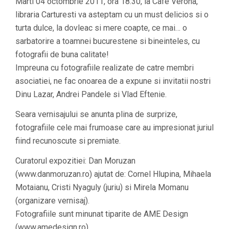
Marti 04 octombrie 2011, ora 18.30, la Cafe Verona,
libraria Carturesti va asteptam cu un must delicios si o
turta dulce, la dovleac si mere coapte, ce mai… o
sarbatorire a toamnei bucurestene si bineinteles, cu
fotografii de buna calitate!
Impreuna cu fotografiile realizate de catre membri
asociatiei, ne fac onoarea de a expune si invitatii nostri
Dinu Lazar, Andrei Pandele si Vlad Eftenie.
Seara vernisajului se anunta plina de surprize,
fotografiile cele mai frumoase care au impresionat juriul
fiind recunoscute si premiate.
Curatorul expozitiei: Dan Moruzan
(www.danmoruzan.ro) ajutat de: Cornel Hlupina, Mihaela
Motaianu, Cristi Nyaguly (juriu) si Mirela Momanu
(organizare vernisaj).
Fotografiile sunt minunat tiparite de AME Design
(www.amedesign.ro).