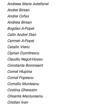
Andreea Maria Astefanei
Andrei Birsan
Andrei Cofas
Andreia Birsan
Bogdan A-Popei
Calin Andrei Stan
Carmen A-Popei
Catalin Vieriu
Ciprian Dumitrescu
Claudiu Negut-Hossu
Constanta Boroneant
Cornel Hlupina
Cornel Popescu
Corneliu Munteanu
Costina Gherasim
Crisanta Maciuceanu
Cristian Ivan