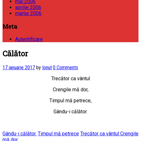
mai 2006
aprilie 2006
martie 2006
Meta
Autentificare
Călător
17 ianuarie 2017
by
Ionut
·
0 Comments
Trecător ca vântul
Crengile mă dor,
Timpul mă petrece,
Gându-i călător.
Gându-i călător.
Timpul mă petrece
Trecător ca vântul Crengile
mă dor