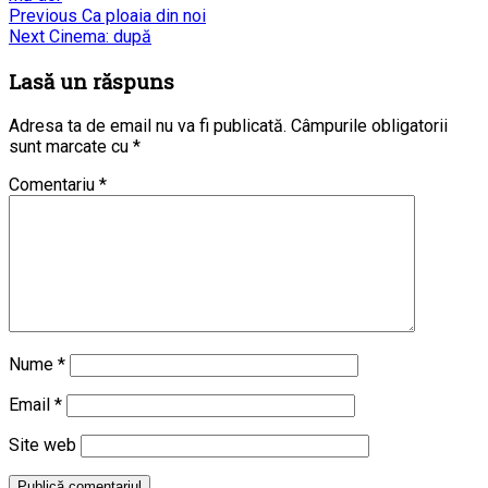
Navigare
Previous
Previous
Ca ploaia din noi
Next
post:
Next
Cinema: după
în
post:
Lasă un răspuns
articole
Adresa ta de email nu va fi publicată.
Câmpurile obligatorii
sunt marcate cu
*
Comentariu
*
Nume
*
Email
*
Site web