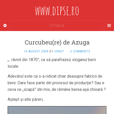
www.dipse.ro
FOTOBLOG
Curcubeu(re) de Azuga
13 AUGUST 2009
BY
IONUT
·
3 COMMENTS
„…râvnit din 1870”, ca să parafrazez sloganul berii
locale.
Adevărul este ca s-a ridicat chiar deasupra fabricii de
bere. Oare face parte din procesul de producţie? Sau e
ceva ce „scapă” din mix, de rămâne berea aşa chioară ?
Aştept şi alte păreri,