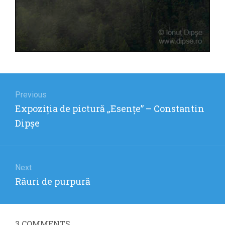
Navigare
în
Previous
Previous
Expoziţia de pictură „Esenţe” – Constantin
articole
post:
Dipşe
Next
Next
Râuri de purpură
post:
3
COMMENTS