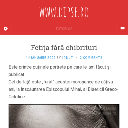
www.dipse.ro
FOTOBLOG
Fetiţa fără chibrituri
14 IANUARIE 2009
BY
IONUT
·
2 COMMENTS
Este printre puţinele portrete pe care le-am făcut şi
publicat.
Cel de faţă este „furat” acestei moroşence de câţiva
ani, la înscăunarea Episcopului Mihai, al Bisericii Greco-
Catolice.