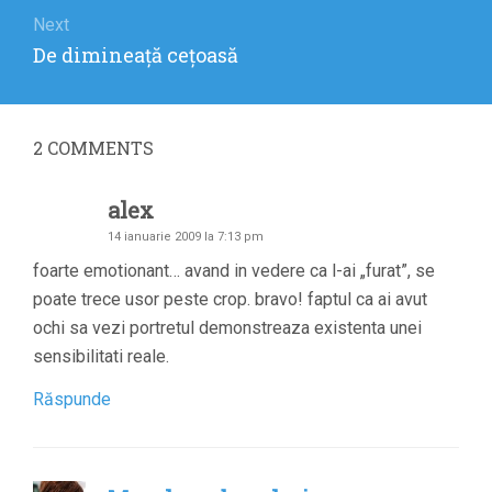
Next
Next
De dimineaţă ceţoasă
post:
2
COMMENTS
alex
14 ianuarie 2009 la 7:13 pm
foarte emotionant… avand in vedere ca l-ai „furat”, se
poate trece usor peste crop. bravo! faptul ca ai avut
ochi sa vezi portretul demonstreaza existenta unei
sensibilitati reale.
Răspunde