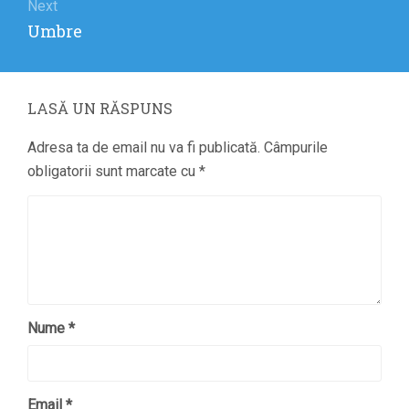
Next
Next
Umbre
post:
LASĂ UN RĂSPUNS
Adresa ta de email nu va fi publicată.
Câmpurile
obligatorii sunt marcate cu
*
Nume
*
Email
*