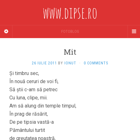
www.dipse.ro
FOTOBLOG
Mit
26 IULIE 2011
BY
IONUT
·
0 COMMENTS
Şi timbru sec,
În nouă ceruri de voi fi,
Să ştii c-am să petrec
Cu luna, clipe, mii.
Am să alung din temple timpul,
În prag de răsărit,
De pe tipsia vastă-a
Pământului turtit
de greutatea noastră,