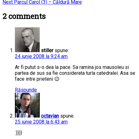
Next
post:
Next
Parcul Carol (3) – Căldură Mare
în
post:
2
comments
articole
stiller
spune:
24 iunie 2008 la 9:24 am
Ar fi putut s-o dea la pace. Sa ramina jos mausoleu si
partea de sus sa fie considerata turla catedralei. Asa se
face intre prieteni 😉
Răspunde
octavian
spune:
25 iunie 2008 la 6:43 am
:))))