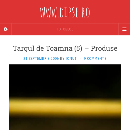
www.dipse.ro
FOTOBLOG
Targul de Toamna (5) – Produse
21 SEPTEMBRIE 2006
BY
IONUT
·
9 COMMENTS