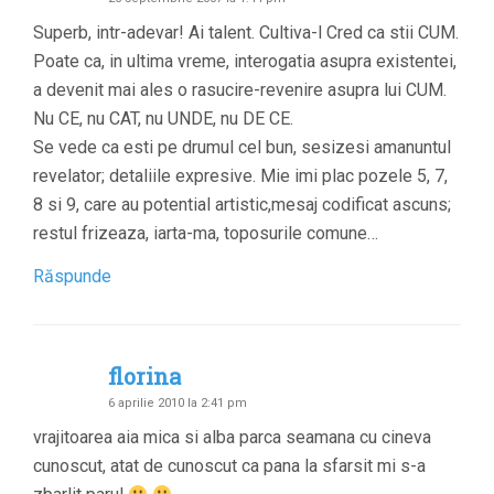
Superb, intr-adevar! Ai talent. Cultiva-l Cred ca stii CUM.
Poate ca, in ultima vreme, interogatia asupra existentei,
a devenit mai ales o rasucire-revenire asupra lui CUM.
Nu CE, nu CAT, nu UNDE, nu DE CE.
Se vede ca esti pe drumul cel bun, sesizesi amanuntul
revelator; detaliile expresive. Mie imi plac pozele 5, 7,
8 si 9, care au potential artistic,mesaj codificat ascuns;
restul frizeaza, iarta-ma, toposurile comune…
Răspunde
florina
6 aprilie 2010 la 2:41 pm
vrajitoarea aia mica si alba parca seamana cu cineva
cunoscut, atat de cunoscut ca pana la sfarsit mi s-a