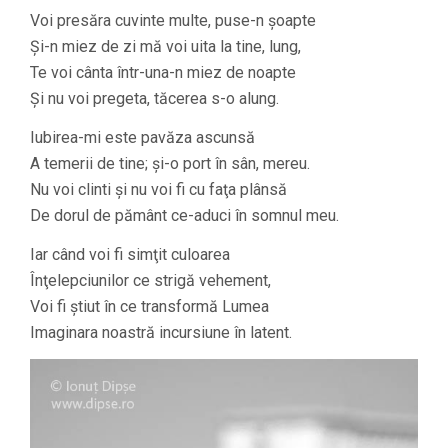
Voi presăra cuvinte multe, puse-n şoapte
Şi-n miez de zi mă voi uita la tine, lung,
Te voi cânta într-una-n miez de noapte
Şi nu voi pregeta, tăcerea s-o alung.
Iubirea-mi este pavăza ascunsă
A temerii de tine; şi-o port în sân, mereu.
Nu voi clinti şi nu voi fi cu faţa plânsă
De dorul de pământ ce-aduci în somnul meu.
Iar când voi fi simţit culoarea
Înţelepciunilor ce strigă vehement,
Voi fi ştiut în ce transformă Lumea
Imaginara noastră incursiune în latent.