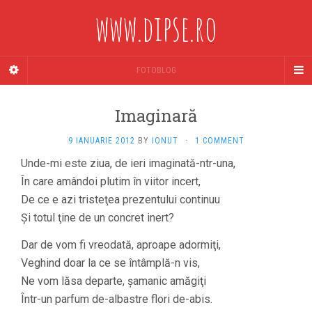
www.dipse.ro
FOTOBLOG
Imaginară
9 IANUARIE 2012
BY
IONUT
·
1 COMMENT
Unde-mi este ziua, de ieri imaginată-ntr-una,
În care amândoi plutim în viitor incert,
De ce e azi tristeţea prezentului continuu
Şi totul ţine de un concret inert?
Dar de vom fi vreodată, aproape adormiţi,
Veghind doar la ce se întâmplă-n vis,
Ne vom lăsa departe, şamanic amăgiţi
Într-un parfum de-albastre flori de-abis.