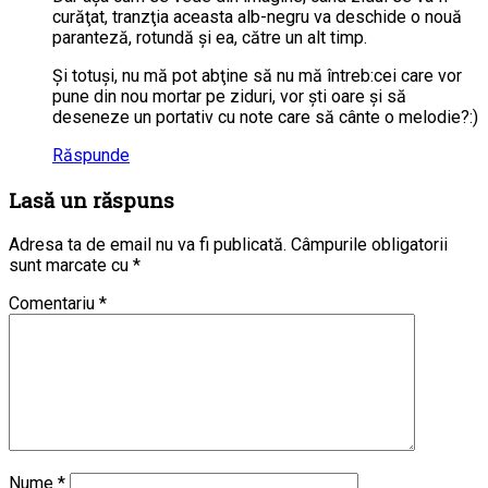
curăţat, tranzţia aceasta alb-negru va deschide o nouă
paranteză, rotundă şi ea, către un alt timp.
Şi totuşi, nu mă pot abţine să nu mă întreb:cei care vor
pune din nou mortar pe ziduri, vor şti oare şi să
deseneze un portativ cu note care să cânte o melodie?:)
Răspunde
Lasă un răspuns
Adresa ta de email nu va fi publicată.
Câmpurile obligatorii
sunt marcate cu
*
Comentariu
*
Nume
*