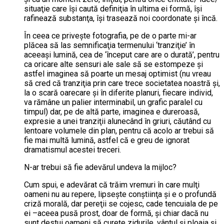
situaţie care îşi caută definiţia în ultima ei formă, îşi
rafinează substanţa, îşi trasează noi coordonate şi încă.
În ceea ce priveşte fotografia, pe de o parte mi-ar
plăcea să las semnificaţia termenului ‘tranziţie’ în
aceeaşi lumină, cea de ‘început care are o durată’, pentru
ca oricare alte sensuri ale sale să se estompeze şi
astfel imaginea să poarte un mesaj optimist (nu vreau
să cred că tranziţia prin care trece societatea noastră şi,
la o scară oarecare şi în diferite planuri, fiecare individ,
va rămâne un palier interminabil, un grafic paralel cu
timpul) dar, pe de altă parte, imaginea e dureroasă,
expresie a unei tranziţii alunecând în griuri, căutând cu
lentoare volumele din plan, pentru că acolo ar trebui să
fie mai multă lumină, astfel că e greu de ignorat
dramatismul acestei treceri.
N-ar trebui să fie adevărul undeva la mijloc?
Cum spui, e adevărat că trăim vremuri în care mulţi
oameni nu au repere, lipseşte conştiinţa şi e o profundă
criză morală, dar pereţii se cojesc, cade tencuiala de pe
ei –aceea pusă prost, doar de formă, şi chiar dacă nu
sunt destui oameni să cureţe zidurile, vântul şi ploaia şi