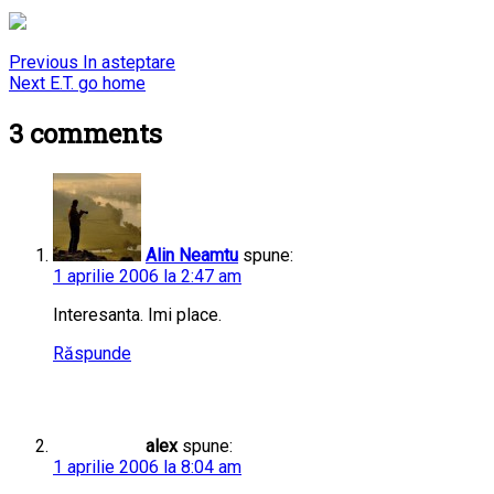
Navigare
Previous
Previous
In asteptare
Next
post:
Next
E.T. go home
în
post:
3
comments
articole
Alin Neamtu
spune:
1 aprilie 2006 la 2:47 am
Interesanta. Imi place.
Răspunde
alex
spune:
1 aprilie 2006 la 8:04 am