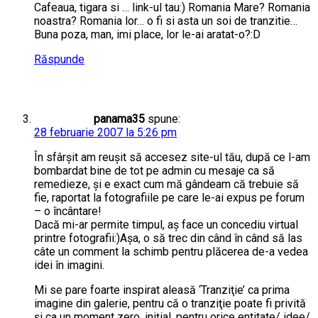
Cafeaua, tigara si … link-ul tau:) Romania Mare? Romania
noastra? Romania lor… o fi si asta un soi de tranzitie…
Buna poza, man, imi place, lor le-ai aratat-o?:D
Răspunde
panama35
spune:
28 februarie 2007 la 5:26 pm
În sfârşit am reuşit să accesez site-ul tău, după ce l-am
bombardat bine de tot pe admin cu mesaje ca să
remedieze, şi e exact cum mă gândeam că trebuie să
fie, raportat la fotografiile pe care le-ai expus pe forum
– o încântare!
Dacă mi-ar permite timpul, aş face un concediu virtual
printre fotografii:)Aşa, o să trec din când în când să las
câte un comment la schimb pentru plăcerea de-a vedea
idei în imagini.
Mi se pare foarte inspirat aleasă ‘Tranziţie’ ca prima
imagine din galerie, pentru că o tranziţie poate fi privită
şi ca un moment zero, iniţial, pentru orice entitate/ idee/