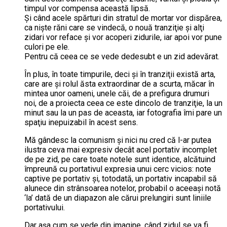
timpul vor compensa această lipsă.
Şi când acele spărturi din stratul de mortar vor dispărea,
ca nişte răni care se vindecă, o nouă tranziţie şi alţi
zidari vor reface şi vor acoperi zidurile, iar apoi vor pune
culori pe ele.
Pentru că ceea ce se vede dedesubt e un zid adevărat.
În plus, în toate timpurile, deci şi în tranziţii există arta,
care are şi rolul ăsta extraordinar de a scurta, măcar în
mintea unor oameni, unele căi, de a prefigura drumuri
noi, de a proiecta ceea ce este dincolo de tranziţie, la un
minut sau la un pas de aceasta, iar fotografia îmi pare un
spaţiu inepuizabil în acest sens.
Mă gândesc la comunism şi nici nu cred că l-ar putea
ilustra ceva mai expresiv decât acel portativ incomplet
de pe zid, pe care toate notele sunt identice, alcătuind
împreună cu portativul expresia unui cerc vicios: note
captive pe portativ şi, totodată, un portativ incapabil să
alunece din strânsoarea notelor, probabil o aceeaşi notă
‘la’ dată de un diapazon ale cărui prelungiri sunt liniile
portativului.
Dar aşa cum se vede din imagine, când zidul se va fi