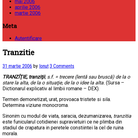
mai 2006
aprilie 2006
martie 2006
Meta
Autentificare
Tranzitie
31 martie 2006
by
Ionut
·
3 Comments
TRANZÍŢIE, tranziţii
, s.f. = trecere (lentă sau bruscă) de la o
stare la alta, de la o situaţie, de la o idee la alta.
(Sursa –
Dictionarul explicativ al limbii romane – DEX).
Termen demonetizat, urat, provoaca tristete si sila.
Determina viziune monocroma.
Sinonim cu modul de viata, saracia, dezumanizarea,
tranzitia
este funicularul cotidienei supravietuiri ce ne plimba din
stadiul de crapatura in peretele constiintei la cel de ruina
morala.