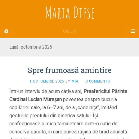
Maria Dipse
CULTURA
Lună:
octombrie 2025
Spre frumoasă amintire
1 OCTOMBRIE 2025
BY
MIA
·
0 COMMENTS
Într-un interviu de acum câțiva ani,
Preafericitul Părinte
Cardinal Lucian Mureșan
povestea despre bucuria
copilăriei sale, la 6–7 ani, de a „cădelnița”, imitând
gesturile preotului din biserica satului. Își
confecționase o mică tămâietoare dintr-o cutie de
conservă găurită, în care punea rășină de brad adunată