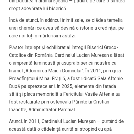
din pădurea maramureșeană — pădure pe care o simțea
drept adevărata lui biserică.
Încă de atunci, în adâncul inimii sale, se clădea temelia
unei chemări ce avea să devină o istorie a credinței, pe
care noi toți o mărturisim astăzi.
Păstor înțelept și echilibrat al întregii Biserici Greco-
Catolice din România, Cardinalul Lucian Mureșan a lăsat
o amprentă luminoasă și asupra bisericii noastre cu
hramul „Adormirea Maicii Domnului”. În 2011, prin grija
Preasfințitului Mihai Frățilă, a fost ridicată Sala Aftenie.
După paisprezece ani, în 2025, elemente din fațada
sălii și placa memorială a Fericitului Vasile Aftenie au
fost restaurate prin osteneala Părintelui Cristian
Ioanette, Administrator Parohial.
Atunci, în 2011, Cardinalul Lucian Mureșan — purtând de
această dată o cădelniță aurită și stropind cu apă