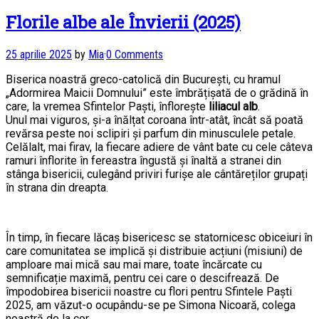
Florile albe ale Învierii (2025)
25 aprilie 2025
by
Mia
·
0 Comments
Biserica noastră greco-catolică din București, cu hramul
„Adormirea Maicii Domnului” este îmbrățișată de o grădină în
care, la vremea Sfintelor Paști, înflorește
liliacul alb
.
Unul mai viguros, și-a înălțat coroana într-atât, încât să poată
revărsa peste noi sclipiri și parfum din minusculele petale.
Celălalt, mai firav, la fiecare adiere de vânt bate cu cele câteva
ramuri înflorite în fereastra îngustă și înaltă a stranei din
stânga bisericii, culegând priviri furișe ale cântăreților grupați
în strana din dreapta.
În timp, în fiecare lăcaș bisericesc se statornicesc obiceiuri în
care comunitatea se implică și distribuie acțiuni (misiuni) de
amploare mai mică sau mai mare, toate încărcate cu
semnificație maximă, pentru cei care o descifrează. De
împodobirea bisericii noastre cu flori pentru Sfintele Paști
2025, am văzut-o ocupându-se pe Simona Nicoară, colega
noastră de la cor.