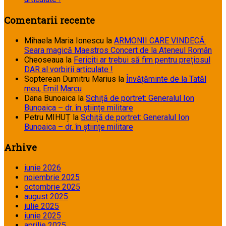
Comentarii recente
Mihaela Maria Ionescu
la
ARMONII CARE VINDECĂ:
Seara magică Maestros Concert de la Ateneul Român
Cheoseaua
la
Fericiți ar trebui să fim pentru prețiosul
DAR al vorbirii articulate !
Sopterean Dumitru Marius
la
Învățăminte de la Tatăl
meu, Emil Marcu
Dana Bunoaica
la
Schiță de portret: Generalul Ion
Bunoaica – dr. în științe militare
Petru MIHUȚ
la
Schiță de portret: Generalul Ion
Bunoaica – dr. în științe militare
Arhive
iunie 2026
noiembrie 2025
octombrie 2025
august 2025
iulie 2025
iunie 2025
aprilie 2025