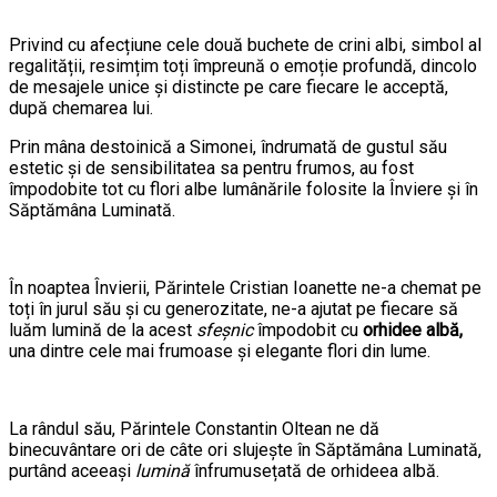
Privind cu afecțiune cele două buchete de crini albi, simbol al
regalității, resimțim toți împreună o emoție profundă, dincolo
de mesajele unice și distincte pe care fiecare le acceptă,
după chemarea lui.
Prin mâna destoinică a Simonei, îndrumată de gustul său
estetic și de sensibilitatea sa pentru frumos, au fost
împodobite tot cu flori albe lumânările folosite la Înviere și în
Săptămâna Luminată.
În noaptea Învierii, Părintele Cristian Ioanette ne-a chemat pe
toți în jurul său și cu generozitate, ne-a ajutat pe fiecare să
luăm lumină de la acest
sfeșnic
împodobit cu
orhidee albă,
una dintre cele mai frumoase și elegante flori din lume.
La rândul său, Părintele Constantin Oltean ne dă
binecuvântare ori de câte ori slujește în Săptămâna Luminată,
purtând aceeași
lumină
înfrumusețată de orhideea albă.