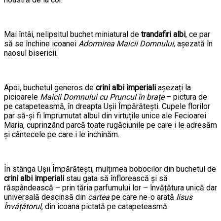
Mai întâi, nelipsitul buchet miniatural de
trandafiri albi
, ce par
să se închine icoanei
Adormirea Maicii Domnului
, așezată în
naosul bisericii.
Apoi, buchetul generos de
crini albi imperiali
așezați la
picioarele
Maicii Domnului cu Pruncul în brațe
– pictura de
pe catapeteasmă, în dreapta Ușii Împărătești. Cupele florilor
par să-și fi împrumutat albul din virtuțile unice ale Fecioarei
Maria, cuprinzând parcă toate rugăciunile pe care i le adresăm
și cântecele pe care i le închinăm.
În stânga Ușii Împărătești, mulțimea bobocilor din buchetul de
crini albi imperiali
stau gata să înflorească și să
răspândească – prin tăria parfumului lor – învățătura unică dar
universală descinsă din
cartea
pe care ne-o arată
Iisus
Învățătorul
, din icoana pictată pe catapeteasmă.