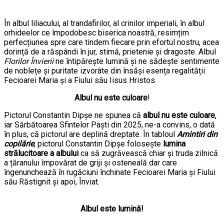
În albul liliacului, al trandafirilor, al crinilor imperiali, în albul
orhideelor ce împodobesc biserica noastră, resimțim
perfecțiunea spre care tindem fiecare prin efortul nostru, acea
dorință de a răspândi în jur, stimă, prietenie și dragoste. Albul
Florilor Învierii
ne întipărește lumină și ne sădește sentimente
de noblețe și puritate izvorâte din însăși esența regalității
Fecioarei Maria și a Fiului său Iisus Hristos.
Albul nu este culoare
!
Pictorul Constantin Dipșe ne spunea că
albul nu este culoare
,
iar Sărbătoarea Sfintelor Paști din 2025, ne-a convins, o dată
în plus, că pictorul are deplină dreptate. În tabloul
Amintiri din
copilărie
, pictorul Constantin Dipșe folosește
lumina
strălucitoare a albului
ca să zugrăvească chiar și truda zilnică
a țăranului împovărat de griji și osteneală dar care
îngenunchează în rugăciuni închinate Fecioarei Maria și Fiului
său Răstignit și apoi, Înviat.
Albul
este lumină!