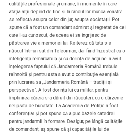
calitățile profesionale și umane, în momente în care
atâția alții depind de tine și la rândul lor munca voastră
se reflectă asupra celor din jur, asupra societății. Pot
spune că a fost un comandant admirat și regretat de cei
care l-au cunoscut, de aceea ei se îngrijesc de
păstrarea vie a memoriei lui. Reiterez că tata s-a
născut într-un sat din Teleorman, dar fiind înzestrat cu o
inteligență remarcabilă și cu dorința de acțiune, a avut
înțelegerea faptului că Jandarmeria Română trebuie
reînnoită și pentru asta a avut o contribuție esențială
prin lucrarea sa „Jandarmeria Română – tradiții și
perspective”. A fost dorința lui ca militar, pentru
împlinirea căreia s-a dăruit din răsputeri, cu o dârzenie
nelipsită de bunătate. La Academia de Poliție a fost
conferențiar și pot spune că a pus bazele catedrei
pentru jandarmii în formare. Desigur, pe lângă calitățile
de comandant, aș spune că și capacitățile lui de