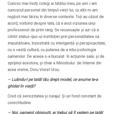
Cunosc mai mulți colegi ai tatălui meu, pe unii i-am
cunoscut personal din timpul vieții lui, cu alții m-am
regăsit mai târziu în diverse contexte. Toți au căzut de
acord, vorbind despre tata, că a avut viziunea unui
profesionist de prim rang. Se recunoaște și azi că a
clintit status-quo-ul instituției prin personalitatea sa
impunătoare, înzestrată cu inteligență și perspicacitate,
cu o vastă cultură, cu puterea de a intui psihologia
oamenilor. De aceea s-a bucurat în acțiunile sale, și de
sprijinul acestora, și chiar a Ministrului de Interne din
acea vreme, Doru Viorel Ursu.
– Luându-l pe tatăl tău drept model, ce anume te-a
ghidat în viață?
Cred că seriozitatea și curajul. Și un fond constant de
corectitudine.
– Noi, oamenii obișnuiți, ar trebui să îl vedem pe tatăl