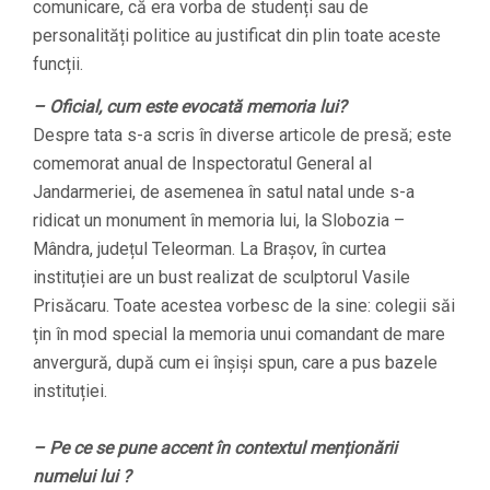
comunicare, că era vorba de studenți sau de
personalități politice au justificat din plin toate aceste
funcții.
– Oficial, cum este evocată memoria lui?
Despre tata s-a scris în diverse articole de presă; este
comemorat anual de Inspectoratul General al
Jandarmeriei, de asemenea în satul natal unde s-a
ridicat un monument în memoria lui, la Slobozia –
Mândra, județul Teleorman. La Brașov, în curtea
instituției are un bust realizat de sculptorul Vasile
Prisăcaru. Toate acestea vorbesc de la sine: colegii săi
țin în mod special la memoria unui comandant de mare
anvergură, după cum ei înșiși spun, care a pus bazele
instituției.
– Pe ce se pune accent în contextul menționării
numelui lui ?