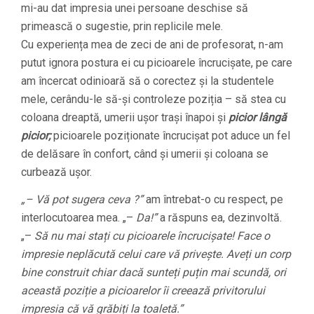
mi-au dat impresia unei persoane deschise să
primească o sugestie, prin replicile mele.
Cu experiența mea de zeci de ani de profesorat, n-am
putut ignora postura ei cu picioarele încrucișate, pe care
am încercat odinioară să o corectez și la studentele
mele, cerându-le să-și controleze poziția – să stea cu
coloana dreaptă, umerii ușor trași înapoi și
picior lângă
picior;
picioarele poziționate încrucișat pot aduce un fel
de delăsare în confort, când și umerii și coloana se
curbează ușor.
„– Vă pot sugera ceva ?”
am întrebat-o cu respect, pe
interlocutoarea mea. „–
Da!”
a răspuns ea, dezinvoltă.
„–
Să nu mai stați cu picioarele încrucișate! Face o
impresie neplăcută celui care vă privește. Aveți un corp
bine construit chiar dacă sunteți puțin mai scundă, ori
această poziție a picioarelor îi creează privitorului
impresia că vă grăbiți la toaletă.”