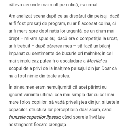
câteva secunde mai mult pe colină, i-a urmat.
Am analizat scena după ce au dispărut din peisaj: dacă
ar fi fost presați de program, nu ar fi accesat colina, ci
ar fi mers spre destinația lor urgentă, pe un drum mai
drept – mi-am spus eu; dacă era o competiție la urcat,
ar fi trebuit – după părerea mea – să facă un bilanț
împănat cu sentimente de bucurie ori mâhnire; în cel
mai simplu caz putea fi o escaladare a
Movilei
cu
scopul de a privi de la înălțime peisajul din jur. Doar că
nu a fost nimic din toate astea.
În sinea mea eram nemulțumită că acei părinți au
ignorat varianta ultimă, cea mai simplă dar cu cel mai
mare folos copiilor: să vadă priveliștea din jur, siluetele
copacilor, structura lor perceptibilă doar acum, când
frunzele copacilor lipsesc
, când soarele învăluie
nestingherit fiecare crenguță.