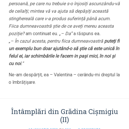
persoană, pe care nu trebuie s-o înjosiți ascunzându-vă
de ceilalți; mintea vă va ajuta să depășiți această
stinghereală care v-a produs suferință până acum.
Fiica dumneavoastră știe de ce aveți mereu aceasta
poziție?
am continuat eu.
„– Da”
a răspuns ea
.
„– În cazul acesta, pentru fiica dumneavoastră
puteți fi
un exemplu bun doar ajutând-o să știe că este unică în
felul ei, iar schimbările le facem in pași mici, în noi și
cu noi
.”
Ne-am despărțit, ea – Valentina – cerându-mi dreptul la
o îmbrățișare.
Întâmplări din Grădina Cișmigiu
(II)