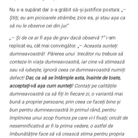
Nu s-a supărat dar s-a grăbit să-și justifice postura: „–
Știți, eu am picioarele strâmbe
, zice ea,
și stau așa ca
să nu le observe cei din jur
.”
„– Și de ce ar fi așa de grav dacă observă
?
”
i-am
replicat eu, cât mai convingător. „–
Aceasta sunteți
dumneavoastră! Părerea unui trecător nu trebuie să
conteze în viața dumneavoastră, iar cine vă stimează
sau vă iubește, ignoră ceea ce dumneavoastră numiți
defect!
Dar, ca să se întâmple asta, înainte de toate,
acceptați-vă așa cum sunteți
!
Contați pe calitățile
dumneavoastră ca să fiți în fiecare zi, o variantă mai
bună a propriei persoane, prin ceea ce faceți bine și
bun pentru dumneavoastră în primul rând, pentru
împlinirea unui scop frumos pe care vi-l fixați; oricât de
nesemnificativă ar fi la prima vedere, o astfel de
îmbunătățire face să vă crească stima pentru propria