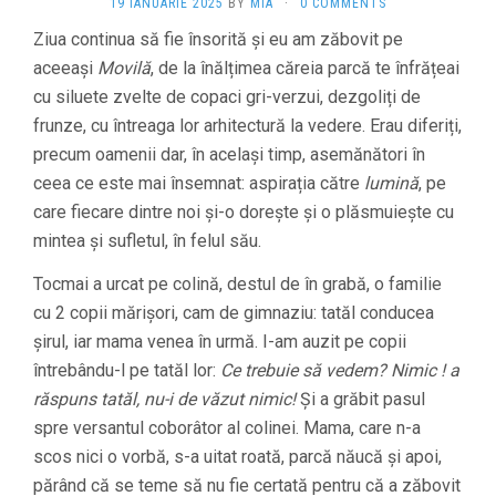
19 IANUARIE 2025
BY
MIA
·
0 COMMENTS
Ziua continua să fie însorită și eu am zăbovit pe
aceeași
Movilă
, de la înălțimea căreia parcă te înfrățeai
cu siluete zvelte de copaci gri-verzui, dezgoliți de
frunze, cu întreaga lor arhitectură la vedere. Erau diferiți,
precum oamenii dar, în același timp, asemănători în
ceea ce este mai însemnat: aspirația către
lumină
, pe
care fiecare dintre noi și-o dorește și o plăsmuiește cu
mintea și sufletul, în felul său.
Tocmai a urcat pe colină, destul de în grabă, o familie
cu 2 copii mărișori, cam de gimnaziu: tatăl conducea
șirul, iar mama venea în urmă. I-am auzit pe copii
întrebându-l pe tatăl lor:
Ce trebuie să vedem? Nimic ! a
răspuns tatăl, nu-i de văzut nimic!
Și a grăbit pasul
spre versantul coborâtor al colinei. Mama, care n-a
scos nici o vorbă, s-a uitat roată, parcă năucă și apoi,
părând că se teme să nu fie certată pentru că a zăbovit