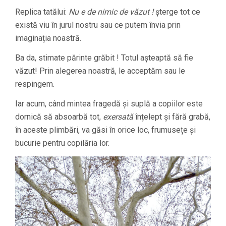
Replica tatălui:
Nu e de nimic de văzut !
șterge tot ce
există viu în jurul nostru sau ce putem învia prin
imaginația noastră.
Ba da, stimate părinte grăbit ! Totul așteaptă să fie
văzut! Prin alegerea noastră, le acceptăm sau le
respingem.
Iar acum, când mintea fragedă și suplă a copiilor este
dornică să absoarbă tot,
exersată
înțelept și fără grabă,
în aceste plimbări, va găsi în orice loc, frumusețe și
bucurie pentru copilăria lor.