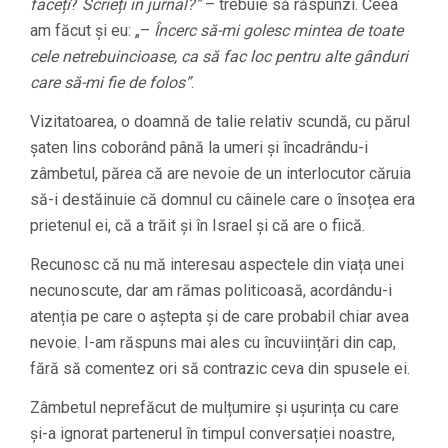
faceți
?
Scrieți în jurnal?”
– trebuie să răspunzi. Ceea
am făcut și eu: „–
Încerc să-mi golesc mintea de toate
cele netrebuincioase, ca să fac loc pentru alte gânduri
care să-mi fie de folos”
.
Vizitatoarea, o doamnă de talie relativ scundă, cu părul
șaten lins coborând până la umeri și încadrându-i
zâmbetul, părea că are nevoie de un interlocutor căruia
să-i destăinuie că domnul cu câinele care o însoțea era
prietenul ei, că a trăit și în Israel și că are o fiică.
Recunosc că nu mă interesau aspectele din viața unei
necunoscute, dar am rămas politicoasă, acordându-i
atenția pe care o aștepta și de care probabil chiar avea
nevoie. I-am răspuns mai ales cu încuviințări din cap,
fără să comentez ori să contrazic ceva din spusele ei.
Zâmbetul neprefăcut de mulțumire și ușurința cu care
și-a ignorat partenerul în timpul conversației noastre,