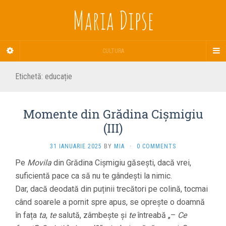
Maria Dipse
CULTURA
Etichetă:
educație
Momente din Grădina Cișmigiu
(III)
31 IANUARIE 2025
BY
MIA
·
0 COMMENTS
Pe
Movila
din Grădina Cișmigiu găsești, dacă vrei,
suficientă pace ca să nu te gândești la nimic.
Dar, dacă deodată din puținii trecători pe colină, tocmai
când soarele a pornit spre apus, se oprește o doamnă
în fața
ta
,
te
salută, zâmbește și
te
întreabă „–
Ce