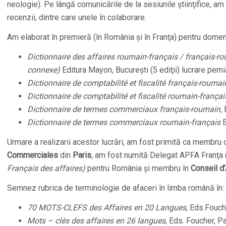
neologie). Pe lângă comunicările de la sesiunile ştiinţifice, am 
recenzii, dintre care unele în colaborare.
Am elaborat în premieră (în România şi în Franţa) pentru dome
Dictionnaire des affaires roumain-français / français-r
connexe)
Editura Mayon, Bucureşti (5 ediţii) lucrare pem
Dictionnaire de comptabilité et fiscalité français-roumai
Dictionnaire de comptabilité et fiscalité roumain-françai
Dictionnaire de termes commerciaux français-roumain,
Dictionnaire de termes commerciaux roumain-français
E
Urmare a realizarii acestor lucrări, am fost primită ca membr
Commerciales
din
Paris
, am fost numită Delegat APFA Franţa 
Français des affaires)
pentru România şi membru în
Conseil d’
Semnez rubrica de terminologie de afaceri în limba română în:
70 MOTS-CLEFS des Affaires en 20 Langues
, Eds.Fouch
Mots – clés des affaires en 26 langues
, Eds. Foucher, P