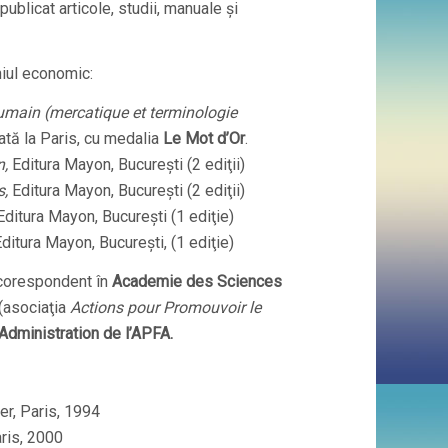
publicat articole, studii, manuale şi
niul economic:
oumain (mercatique et terminologie
iată la Paris, cu medalia
Le Mot d’Or
.
n,
Editura Mayon, Bucureşti (2 ediţii)
s,
Editura Mayon, Bucureşti (2 ediţii)
Editura Mayon, Bucureşti (1 ediţie)
ditura Mayon, Bucureşti, (1 ediţie)
u corespondent în
Academie des Sciences
(asociaţia
Actions pour Promouvoir le
Administration de l’APFA.
er, Paris, 1994
aris, 2000