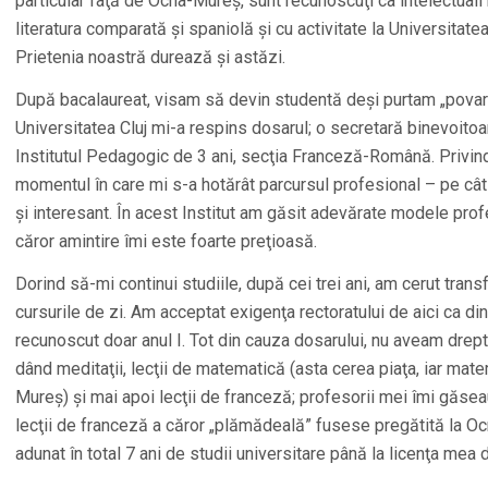
particular faţă de Ocna-Mureş, sunt recunoscuţi ca intelectuali ra
literatura comparată şi spaniolă şi cu activitate la Universitate
Prietenia noastră durează şi astăzi.
După bacalaureat, visam să devin studentă deşi purtam „povara”
Universitatea Cluj mi-a respins dosarul; o secretară binevoitoa
Institutul Pedagogic de 3 ani, secţia Franceză-Română. Privind
momentul în care mi s-a hotărât parcursul profesional – pe cât
şi interesant. În acest Institut am găsit adevărate modele prof
căror amintire îmi este foarte preţioasă.
Dorind să-mi continui studiile, după cei trei ani, am cerut trans
cursurile de zi. Am acceptat exigenţa rectoratului de aici ca din 
recunoscut doar anul I. Tot din cauza dosarului, nu aveam drept
dând meditaţii, lecţii de matematică (asta cerea piaţa, iar mat
Mureş) şi mai apoi lecţii de franceză; profesorii mei îmi găs
lecţii de franceză a căror „plămădeală” fusese pregătită la 
adunat în total 7 ani de studii universitare până la licenţa mea 