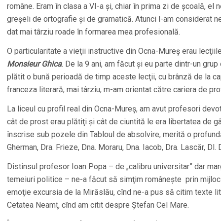
române. Eram în clasa a VI-a şi, chiar în prima zi de şcoală, el n
greşeli de ortografie şi de gramatică. Atunci l-am considerat 
dat mai târziu roade în formarea mea profesională.
O particularitate a vieţii instructive din Ocna-Mureş erau lecţi
Monsieur Ghica
. De la 9 ani, am făcut şi eu parte dintr-un grup 
plătit o bună perioadă de timp aceste lecţii, cu brânză de la c
franceza literară, mai târziu, m-am orientat către cariera de p
La liceul cu profil real din Ocna-Mureş, am avut profesori devot
cât de prost erau plătiţi şi cât de ciuntită le era libertatea de
înscrise sub pozele din Tabloul de absolvire, merită o profundă 
Gherman, Dra. Frieze, Dna. Moraru, Dna. Iacob, Dra. Lascăr, Dl.
Distinsul profesor Ioan Popa – de „calibru universitar” dar mar
temeiuri politice – ne-a făcut să simţim româneşte prin mijloci
emoţie excursia de la Mirăslău, cînd ne-a pus să citim texte li
Cetatea Neamţ, cînd am citit despre Ştefan Cel Mare.