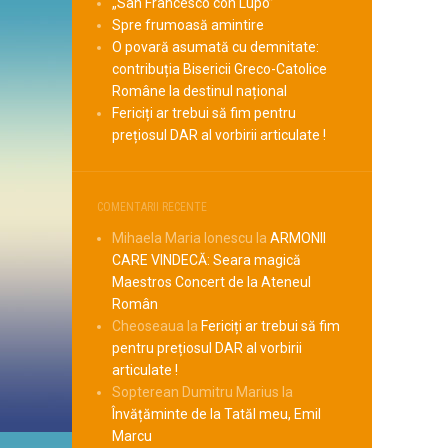
„San Francesco con Lupo”
Spre frumoasă amintire
O povară asumată cu demnitate:
contribuția Bisericii Greco-Catolice
Române la destinul național
Fericiți ar trebui să fim pentru
prețiosul DAR al vorbirii articulate !
COMENTARII RECENTE
Mihaela Maria Ionescu
la
ARMONII
CARE VINDECĂ: Seara magică
Maestros Concert de la Ateneul
Român
Cheoseaua
la
Fericiți ar trebui să fim
pentru prețiosul DAR al vorbirii
articulate !
Sopterean Dumitru Marius
la
Învățăminte de la Tatăl meu, Emil
Marcu