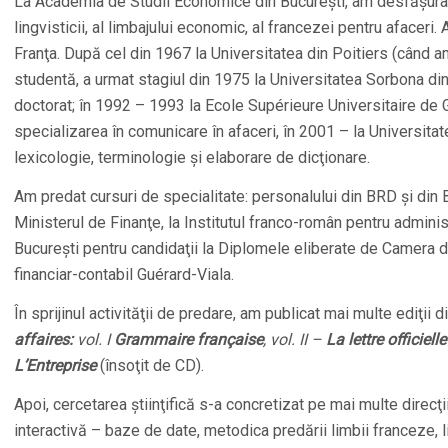
La Academia de Studii Economice din Bucureşti, am desfăşurat 
lingvisticii, al limbajului economic, al francezei pentru afaceri.
Franţa. După cel din 1967 la Universitatea din Poitiers (când a
studentă, a urmat stagiul din 1975 la Universitatea Sorbona d
doctorat; în 1992 – 1993 la Ecole Supérieure Universitaire de G
specializarea în comunicare în afaceri, în 2001 – la Universitat
lexicologie, terminologie şi elaborare de dicţionare.
Am predat cursuri de specialitate: personalului din BRD şi din
Ministerul de Finanţe, la Institutul franco-român pentru administ
Bucureşti pentru candidaţii la Diplomele eliberate de Camera d
financiar-contabil Guérard-Viala.
În sprijinul activităţii de predare, am publicat mai multe ediţii d
affaires:
vol. I
Grammaire française
, vol. II –
La lettre officiell
L’Entreprise
(însoţit de CD).
Apoi, cercetarea ştiinţifică s-a concretizat pe mai multe direcţi
interactivă – baze de date, metodica predării limbii franceze, l