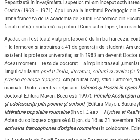
Repartizată în învăţământul superior, mi-am început activitatea 
Oradea (1968 – 1971). Apoi, un an la Institutul Pedagogic din Pi
limba franceză de la Academia de Studii Economice din Bucure
familia căsătorindu-mă cu pictorul Constantin Dipşe, bucurându-
Aşadar, am fost toată viaţa profesoară de limba franceză, con
– la formarea şi instruirea a 41 de generaţii de studenţi. Am urc
asistent la profesor universitar, iar în 1983 am devenit Doctor î
Acest moment – teza de doctorat – a împlinit traseul „umanist” 
lungul căruia am
predat limba, literatura, cultură si civilizaţie f
practic de limba franceză.
Am publicat cărţi, studii, articole, tr
manuale. Dintre acestea, reţin aici:
Tehnică şi Poezie în opera 
doctorat Editura Mayon, Bucureşti 1997),
Primele Anotimpuri al
şi adolescenţa prin poeme şi scrisori
,
(Editura Mayon, Bucureşt
littérature populaire roumaine
(în vol.
L’eau – Mythes et Réalit
Actes du colloques organisé à Dijon, du 18 au 21 novembre 1
écrivains francophones d’origine roumaine
(în colaborare, Edi