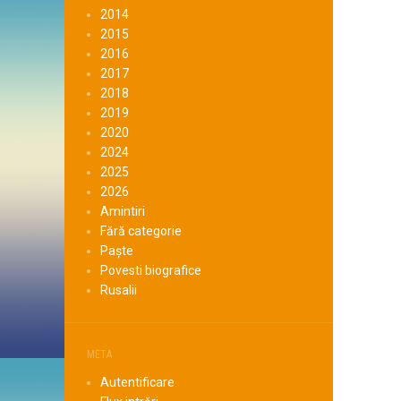
2014
2015
2016
2017
2018
2019
2020
2024
2025
2026
Amintiri
Fără categorie
Paște
Povesti biografice
Rusalii
META
Autentificare