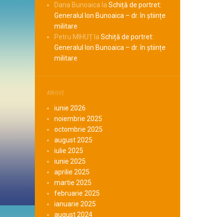
Dana Bunoaica
la
Schiță de portret:
Generalul Ion Bunoaica – dr. în științe
militare
Petru MIHUȚ
la
Schiță de portret:
Generalul Ion Bunoaica – dr. în științe
militare
ARHIVE
iunie 2026
noiembrie 2025
octombrie 2025
august 2025
iulie 2025
iunie 2025
aprilie 2025
martie 2025
februarie 2025
ianuarie 2025
august 2024