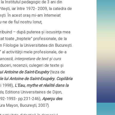
la Institutul pedagogic de 3 ani din
teşti, iar între 1972- 2009, la catedra de
şti. În acest oraş mi-am întemeiat
ne de fiul nostru Ionuţ.
tribuind – după puterea şi iscusinţa mea
at toate „treptele” profesionale, de la
n Filologie la Universitatea din Bucureşti.
al activităţii mele profesionale, de-a
ranceză, interpretare de text şi curs
aduceri, recenzii, culegeri de texte şi
lui Antoine de Saint-Exupéry
(teza de
e lui Antoine de Saint-Exupéry. Copilăria
i 1998),
L’Eau, mythe et réalité dans la
és
, Editions Universitaires de Dijon,
992-1993- pp.231-246),
Aperçu des
tura Mayon, Bucureşti, 2007).