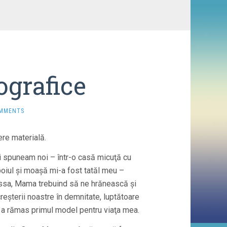
ografice
OMMENTS
ere materială.
 spuneam noi – într-o casă micuţă cu
boiul şi moaşă mi-a fost tatăl meu –
essa, Mama trebuind să ne hrănească şi
reşterii noastre în demnitate, luptătoare
i a rămas primul model pentru viaţa mea.