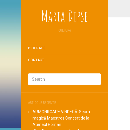
Maria Dipse
CULTURA
BIOGRAFIE
CONTACT
ARTICOLE RECENTE
ARMONII CARE VINDECĂ: Seara
magică Maestros Concert de la
Ateneul Român