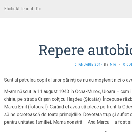
Etichetă:
le mot d’or
Repere autobi
6 IANUARIE 2014
BY
MIA
·
0 C
Sunt al patrulea copil al unor părinţi ce nu au moştenit nici o av
M-am născut la 11 august 1943 în Ocna-Mureş, Uioara – cum îi
chirie, pe strada Crişan colţ cu Haşdeu (Şicatăr). Începuse răz
Marcu Emil (fotograf). Curând el avea să plece pe front la Od
să ne ocrotească de toate primejdiile. Devotată trup şi suflet c
pentru unitatea familiei, Mama noastră – Ana Marcu – a fost ş