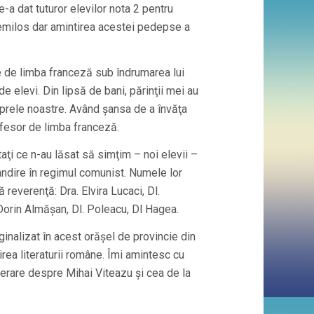
e-a dat tuturor elevilor nota 2 pentru
nemilos dar amintirea acestei pedepse a
ile de limba franceză sub îndrumarea lui
de elevi. Din lipsă de bani, părinţii mei au
aprele noastre. Având şansa de a învăţa
rofesor de limba franceză.
aţi ce n-au lăsat să simţim – noi elevii –
 gândire în regimul comunist. Numele lor
reverenţă: Dra. Elvira Lucaci, Dl.
 Dorin Almăşan, Dl. Poleacu, Dl Hagea.
ginalizat în acest orăşel de provincie din
rea literaturii române. Îmi amintesc cu
terare despre Mihai Viteazu şi cea de la