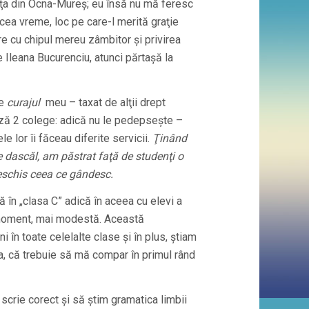
niţa din Ocna-Mureş; eu însă nu mă feresc
acea vreme, loc pe care-l merită graţie
are cu chipul mereu zâmbitor şi privirea
e Ileana Bucurenciu, atunci părtaşă la
de
curajul
meu – taxat de alţii drept
ază 2 colege: adică nu le pedepseşte –
 lor îi făceau diferite servicii.
Ţinând
 dascăl, am păstrat faţă de studenţi o
deschis ceea ce gândesc.
ă în „clasa C” adică în aceea cu elevi a
l moment, mai modestă. Această
 în toate celelalte clase şi în plus, ştiam
a, că trebuie să mă compar în primul rând
scrie corect şi să ştim gramatica limbii