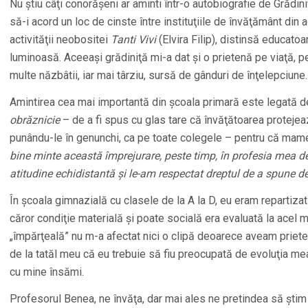
Nu ştiu câţi conorăşeni ar aminti într-o autobiografie de Grădi
să-i acord un loc de cinste între instituţiile de învăţământ din 
activităţii neobositei
Tanti Vivi
(Elvira Filip), distinsă educato
luminoasă. Aceeaşi grădiniţă mi-a dat şi o prietenă pe viaţă, p
multe năzbâtii, iar mai târziu, sursă de gânduri de înţelepciune.
Amintirea cea mai importantă din şcoala primară este legată 
obrăznicie
– de a fi spus cu glas tare că învăţătoarea proteje
punându-le în genunchi, ca pe toate colegele – pentru că mamele
bine minte această împrejurare, peste timp, în profesia mea de
atitudine echidistantă şi le-am respectat dreptul de a spune 
În şcoala gimnazială cu clasele de la A la D, eu eram repartizat
căror condiţie materială şi poate socială era evaluată la ace
„împărţeală” nu m-a afectat nici o clipă deoarece aveam prieteni
de la tatăl meu că eu trebuie să fiu preocupată de evoluţia me
cu mine însămi.
Profesorul Benea, ne învăţa, dar mai ales ne pretindea să ştim 