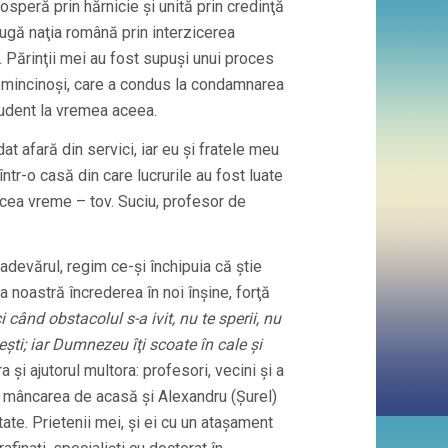
speră prin hărnicie şi unită prin credinţă
trugă naţia română prin interzicerea
. Părinţii mei au fost supuşi unui proces
ri mincinoşi, care a condus la condamnarea
student la vremea aceea.
t afară din servici, iar eu şi fratele meu
 într-o casă din care lucrurile au fost luate
n acea vreme – tov. Suciu, profesor de
devărul, regim ce-şi închipuia că ştie
 noastră încrederea în noi înşine, forţă
 când obstacolul s-a ivit, nu te sperii, nu
eşti; iar Dumnezeu îţi scoate în cale şi
a şi ajutorul multora: profesori, vecini şi a
 mâncarea de acasă şi Alexandru (Şurel)
ate. Prietenii mei, şi ei cu un ataşament