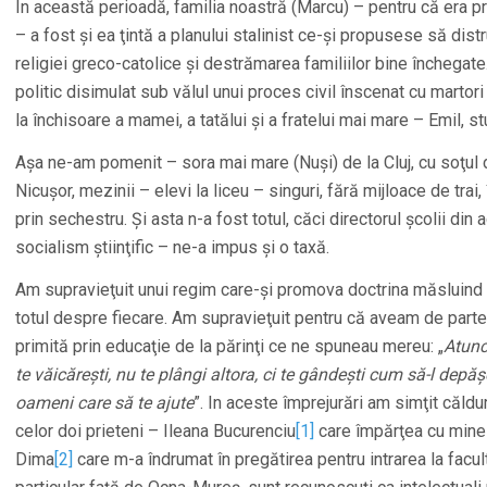
În această perioadă, familia noastră (Marcu) – pentru că era pro
– a fost şi ea ţintă a planului stalinist ce-şi propusese să dis
religiei greco-catolice şi destrămarea familiilor bine închegate
politic disimulat sub vălul unui proces civil înscenat cu marto
la închisoare a mamei, a tatălui şi a fratelui mai mare – Emil, 
Aşa ne-am pomenit – sora mai mare (Nuşi) de la Cluj, cu soţul da
Nicuşor, mezinii – elevi la liceu – singuri, fără mijloace de trai,
prin sechestru. Şi asta n-a fost totul, căci directorul şcolii di
socialism ştiinţific – ne-a impus şi o taxă.
Am supravieţuit unui regim care-şi promova doctrina măsluind a
totul despre fiecare. Am supravieţuit pentru că aveam de partea
primită prin educaţie de la părinţi ce ne spuneau mereu: „
Atunci
te văicăreşti, nu te plângi altora, ci te gândeşti cum să-l depăş
oameni care să te ajute
”. In aceste împrejurări am simţit căldur
celor doi prieteni – Ileana Bucurenciu
[1]
care împărţea cu mine
Dima
[2]
care m-a îndrumat în pregătirea pentru intrarea la facult