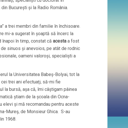
finaţi, specialişti cu doctorat în
a din Bucureşti şi la Radio România.
 a trei membri din familie în închisoare.
re mi-a sugerat în şoaptă să încerc la
 înapoi în timp, constat că
acesta
a fost
 de sinuos şi anevoios, pe atât de rodnic
esionale, oameni valoroşi, specialişti a
ferul la Universitatea Babeş-Bolyai, tot la
cei trei ani efectuaţi, să-mi fie
ul la bursă, aşa că, îmi câştigam pâinea
ematică ştiam de la şcoala din Ocna-
eau elevi şi mă recomandau pentru aceste
Ocna-Mureş, de Monsieur Ghica. S-au
din 1968.