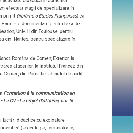
activitate didactică în domeniul
 Am efectuat stagii de specializare în
m primit
Diplôme d’Etudes Françaises
) ca
in Paris – o documentare pentru teza de
estion, Univ. II din Toulouse, pentru
ea din
Nantes, pentru specializare în
 Banca Română de Comerţ Exterior, la
rarea afacerilor, la Institutul Francez din
e Comerţ din Paris, la Cabinetul de audit
in
Formation à la communication en
e
• Le CV
• Le projet d’affaires
, vol. III
i: lucrări didactice cu exploatare
ingvistică (lexicologie, terminologie,