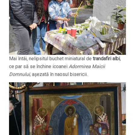
Mai întâi, nelipsitul buchet miniatural de
trandafiri albi
,
ce par să se închine icoanei
Adormirea Maicii
Domnului
, așezată în naosul bisericii.