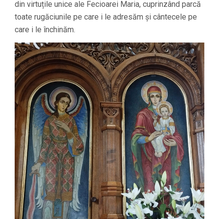
din virtuțile unice ale Fecioarei Maria, cuprinzând parcă
toate rugăciunile pe care i le adresăm și cântecele pe
care i le închinăm.