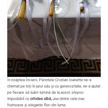
În noaptea Învierii, Părintele Cristian Ioanette ne-a
chemat pe toți în jurul său și cu generozitate, ne-a ajutat
pe fiecare să luăm lumină de la acest
sfeșnic
împodobit cu
orhidee albă,
una dintre cele mai
frumoase și elegante flori din lume.