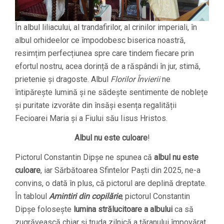
În albul liliacului, al trandafirilor, al crinilor imperiali, în
albul orhideelor ce împodobesc biserica noastră,
resimțim perfecțiunea spre care tindem fiecare prin
efortul nostru, acea dorință de a răspândi în jur, stimă,
prietenie și dragoste. Albul
Florilor Învierii
ne
întipărește lumină și ne sădește sentimente de noblețe
și puritate izvorâte din însăși esența regalității
Fecioarei Maria și a Fiului său Iisus Hristos.
Albul nu este culoare
!
Pictorul Constantin Dipșe ne spunea că
albul nu este
culoare
, iar Sărbătoarea Sfintelor Paști din 2025, ne-a
convins, o dată în plus, că pictorul are deplină dreptate.
În tabloul
Amintiri din copilărie
, pictorul Constantin
Dipșe folosește
lumina strălucitoare a albului
ca să
zugrăvească chiar și truda zilnică a țăranului împovărat