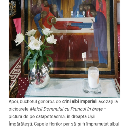
Apoi, buchetul generos de
crini albi imperiali
așezați la
picioarele
Maicii Domnului cu Pruncul în brațe
–
pictura de pe catapeteasmă, în dreapta Ușii
Împărătești. Cupele florilor par să-și fi împrumutat albul