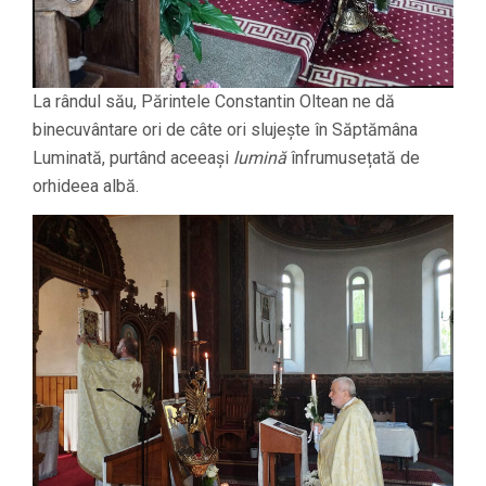
La rândul său, Părintele Constantin Oltean ne dă
binecuvântare ori de câte ori slujește în Săptămâna
Luminată, purtând aceeași
lumină
înfrumusețată de
orhideea albă.