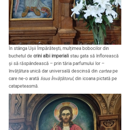
În stânga Ușii Împărătești, mulțimea bobocilor din
buchetul de
crini albi imperiali
stau gata să înflorească
și să răspândească – prin tăria parfumului lor –
învățătura unică dar universală descinsă din
cartea
pe
care ne-o arată
Iisus Învățătorul
, din icoana pictată pe
catapeteasmă.