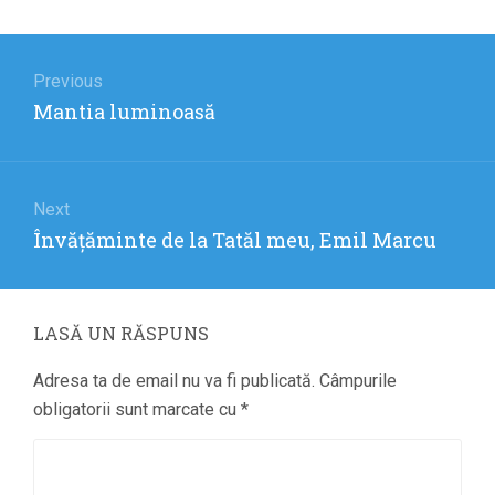
Navigare
în
Previous
Previous
Mantia luminoasă
articole
post:
Next
Next
Învățăminte de la Tatăl meu, Emil Marcu
post:
LASĂ UN RĂSPUNS
Adresa ta de email nu va fi publicată.
Câmpurile
obligatorii sunt marcate cu
*