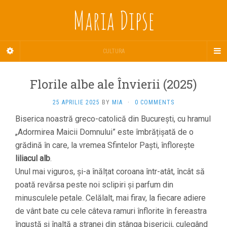
Maria Dipse
CULTURA
Florile albe ale Învierii (2025)
25 APRILIE 2025
BY
MIA
·
0 COMMENTS
Biserica noastră greco-catolică din București, cu hramul
„Adormirea Maicii Domnului” este îmbrățișată de o
grădină în care, la vremea Sfintelor Paști, înflorește
liliacul alb
.
Unul mai viguros, și-a înălțat coroana într-atât, încât să
poată revărsa peste noi sclipiri și parfum din
minusculele petale. Celălalt, mai firav, la fiecare adiere
de vânt bate cu cele câteva ramuri înflorite în fereastra
îngustă și înaltă a stranei din stânga bisericii, culegând