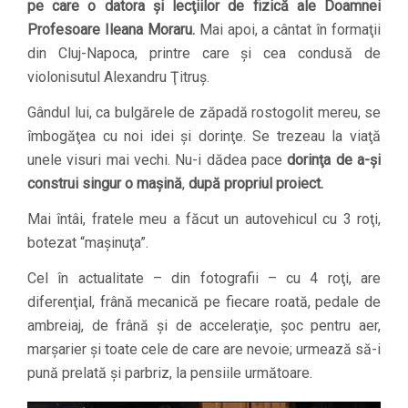
pe care o datora şi lecţiilor de fizică ale Doamnei
Profesoare Ileana Moraru.
Mai apoi, a cântat în formaţii
din Cluj-Napoca, printre care şi cea condusă de
violonisutul Alexandru Ţitruş.
Gândul lui, ca bulgărele de zăpadă rostogolit mereu, se
îmbogăţea cu noi idei şi dorinţe. Se trezeau la viaţă
unele visuri mai vechi. Nu-i dădea pace
dorinţa de a-şi
construi singur o maşină
,
după propriul proiect.
Mai întâi, fratele meu a făcut un autovehicul cu 3 roţi,
botezat “maşinuţa”.
Cel în actualitate – din fotografii – cu 4 roţi, are
diferenţial, frână mecanică pe fiecare roată, pedale de
ambreiaj, de frână şi de acceleraţie, şoc pentru aer,
marşarier şi toate cele de care are nevoie; urmează să-i
pună prelată şi parbriz, la pensiile următoare.