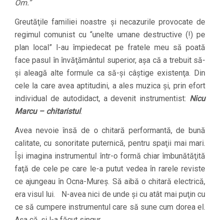
Om.”
Greutăţile familiei noastre şi necazurile provocate de
regimul comunist cu “unelte umane destructive (!) pe
plan local” l-au împiedecat pe fratele meu să poată
face pasul în învăţământul superior, aşa că a trebuit să-
şi aleagă alte formule ca să-şi câştige existenţa. Din
cele la care avea aptitudini, a ales muzica şi, prin efort
individual de autodidact, a devenit instrumentist:
Nicu
Marcu – chitaristul
.
Avea nevoie însă de o chitară performantă, de bună
calitate, cu sonoritate puternică, pentru spaţii mai mari.
Îşi imagina instrumentul într-o formă chiar îmbunătăţită
faţă de cele pe care le-a putut vedea în rarele reviste
ce ajungeau în Ocna-Mureş. Să aibă o chitară electrică,
era visul lui. N-avea nici de unde şi cu atât mai puţin cu
ce să cumpere instrumentul care să sune cum dorea el.
Aşa că, şi l-a făcut singur.