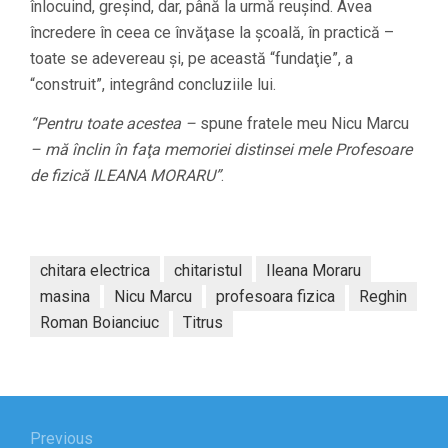
înlocuind, greşind, dar, până la urmă reuşind. Avea
încredere în ceea ce învăţase la şcoală, în practică –
toate se adevereau şi, pe această “fundaţie”, a
“construit”, integrând concluziile lui.
“Pentru toate acestea –
spune fratele meu Nicu Marcu
– mă înclin în faţa memoriei distinsei mele Profesoare
de fizică ILEANA MORARU”
.
chitara electrica
chitaristul
Ileana Moraru
masina
Nicu Marcu
profesoara fizica
Reghin
Roman Boianciuc
Titrus
Navigare
Previous