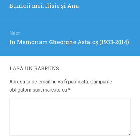
în
Previous
Bunicii mei: Ilisie şi Ana
articole
post:
Next
Next
In Memoriam Gheorghe Astaloş (1933-2014)
post:
LASĂ UN RĂSPUNS
Adresa ta de email nu va fi publicată.
Câmpurile
obligatorii sunt marcate cu
*