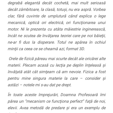
degrabă elegantă decât cochetă, mai mult serioasă
decât zâmbitoare, la clasă, totuşi, nu era aspră. Vorbea
clar, fără cuvinte de umplutură când explica o lege
mecanică, optică ori electrică, ori funcţionarea unui
motor. Ni le prezenta cu atâta măiestrie inginerească,
încât ne scutea de învăţarea teoriei care pe noi băieţii,
ne-ar fi dus la disperare. Totul ne apărea în ochiul
minţii ca ceea ce se cheamă azi, format 3D.
Orele de fizică păreau mai scurte decât ale oric
ărei
alte
materii. Plecam acasă cu lecţia pe deplin înţeleasă şi
învăţată atât cât simţeam că am nevoie. Fizica a fost
pentru mine singura materie la care – consider şi
astăzi – notele mi s-au dat pe drept.
În toate aceste împrejurări, Doamna Profesoară îmi
părea un “mecanism ce funcţiona perfect” faţă de noi,
elevii. Avea metodă de predare şi era un exemplu de