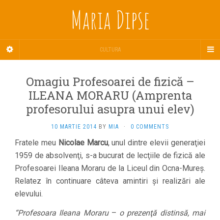
Maria Dipse
CULTURA
Omagiu Profesoarei de fizică –
ILEANA MORARU (Amprenta
profesorului asupra unui elev)
10 MARTIE 2014
BY
MIA
·
0 COMMENTS
Fratele meu
Nicolae Marcu
, unul dintre elevii generaţiei
1959 de absolvenţi, s-a bucurat de lecţiile de fizică ale
Profesoarei Ileana Moraru de la Liceul din Ocna-Mureş.
Relatez în continuare câteva amintiri şi realizări ale
elevului.
“Profesoara Ileana Moraru
–
o prezenţă distinsă, mai