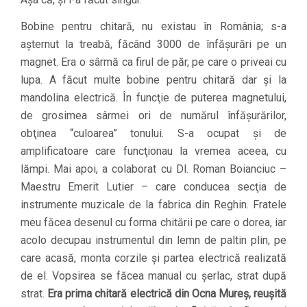
Bobine pentru chitară, nu existau în România; s-a
aşternut la treabă, făcând 3000 de înfăşurări pe un
magnet. Era o sârmă ca firul de păr, pe care o priveai cu
lupa. A făcut multe bobine pentru chitară dar şi la
mandolina electrică. În funcţie de puterea magnetului,
de grosimea sârmei ori de numărul înfăşurărilor,
obţinea “culoarea” tonului. S-a ocupat şi de
amplificatoare care funcţionau la vremea aceea, cu
lămpi. Mai apoi, a colaborat cu Dl. Roman Boianciuc –
Maestru Emerit Lutier – care conducea secţia de
instrumente muzicale de la fabrica din Reghin. Fratele
meu făcea desenul cu forma chitării pe care o dorea, iar
acolo decupau instrumentul din lemn de paltin plin, pe
care acasă, monta corzile şi partea electrică realizată
de el. Vopsirea se făcea manual cu şerlac, strat după
strat.
Era prima chitară electrică din Ocna Mureş, reuşită