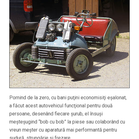
Pornind de la zero, cu bani puţini economisiţi eşalonat,
a făcut acest autovehicul funcţional pentru două
persoane, desenând fiecare şurub, el însuşi
meşteşugind “bob cu bob” la piese sau colaborând cu
vreun meşter cu aparatură mai performantă pentru
sudură, strungărie şi frezare.