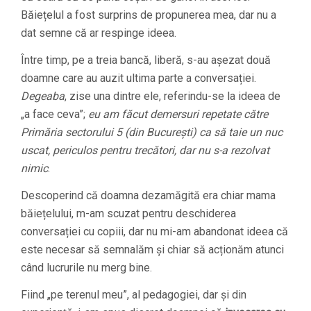
Băiețelul a fost surprins de propunerea mea, dar nu a
dat semne că ar respinge ideea.
Între timp, pe a treia bancă, liberă, s-au așezat două
doamne care au auzit ultima parte a conversației.
Degeaba
, zise una dintre ele, referindu-se la ideea de
„a face ceva”;
eu am făcut demersuri repetate către
Primăria sectorului 5 (din București) ca să taie un nuc
uscat, periculos pentru trecători, dar nu s-a rezolvat
nimic
.
Descoperind că doamna dezamăgită era chiar mama
băiețelului, m-am scuzat pentru deschiderea
conversației cu copiii, dar nu mi-am abandonat ideea că
este necesar să semnalăm și chiar să acționăm atunci
când lucrurile nu merg bine.
Fiind „pe terenul meu”, al pedagogiei, dar și din