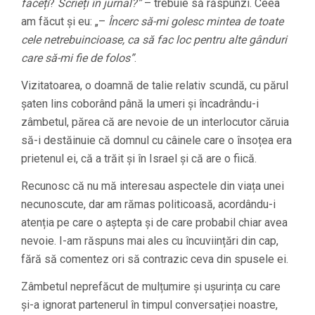
faceți
?
Scrieți în jurnal?”
– trebuie să răspunzi. Ceea
am făcut și eu: „–
Încerc să-mi golesc mintea de toate
cele netrebuincioase, ca să fac loc pentru alte gânduri
care să-mi fie de folos”
.
Vizitatoarea, o doamnă de talie relativ scundă, cu părul
șaten lins coborând până la umeri și încadrându-i
zâmbetul, părea că are nevoie de un interlocutor căruia
să-i destăinuie că domnul cu câinele care o însoțea era
prietenul ei, că a trăit și în Israel și că are o fiică.
Recunosc că nu mă interesau aspectele din viața unei
necunoscute, dar am rămas politicoasă, acordându-i
atenția pe care o aștepta și de care probabil chiar avea
nevoie. I-am răspuns mai ales cu încuviințări din cap,
fără să comentez ori să contrazic ceva din spusele ei.
Zâmbetul neprefăcut de mulțumire și ușurința cu care
și-a ignorat partenerul în timpul conversației noastre,