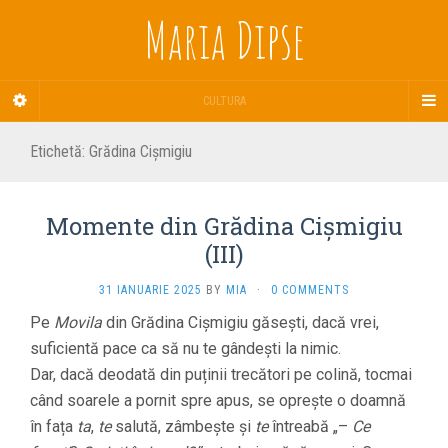
Maria Dipse
CULTURA
Etichetă:
Grădina Cișmigiu
Momente din Grădina Cișmigiu
(III)
31 IANUARIE 2025
BY
MIA
·
0 COMMENTS
Pe
Movila
din Grădina Cișmigiu găsești, dacă vrei,
suficientă pace ca să nu te gândești la nimic.
Dar, dacă deodată din puținii trecători pe colină, tocmai
când soarele a pornit spre apus, se oprește o doamnă
în fața
ta
,
te
salută, zâmbește și
te
întreabă „–
Ce