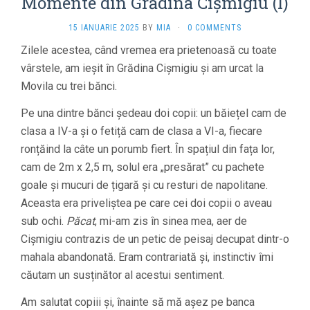
Momente din Grădina Cișmigiu (I)
15 IANUARIE 2025
BY
MIA
·
0 COMMENTS
Zilele acestea, când vremea era prietenoasă cu toate
vârstele, am ieșit în Grădina Cișmigiu și am urcat la
Movila cu trei bănci.
Pe una dintre bănci ședeau doi copii: un băiețel cam de
clasa a IV-a și o fetiță cam de clasa a VI-a, fiecare
ronțăind la câte un porumb fiert. În spațiul din fața lor,
cam de 2m x 2,5 m, solul era „presărat” cu pachete
goale și mucuri de țigară și cu resturi de napolitane.
Aceasta era priveliștea pe care cei doi copii o aveau
sub ochi.
Păcat
, mi-am zis în sinea mea, aer de
Cișmigiu contrazis de un petic de peisaj decupat dintr-o
mahala abandonată. Eram contrariată și, instinctiv îmi
căutam un susținător al acestui sentiment.
Am salutat copiii și, înainte să mă așez pe banca