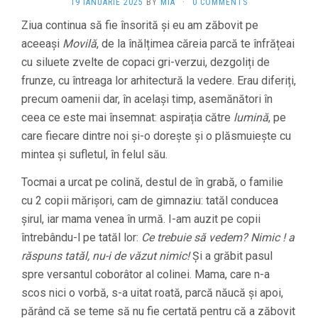
19 IANUARIE 2025
BY
MIA
·
0 COMMENTS
Ziua continua să fie însorită și eu am zăbovit pe
aceeași
Movilă
, de la înălțimea căreia parcă te înfrățeai
cu siluete zvelte de copaci gri-verzui, dezgoliți de
frunze, cu întreaga lor arhitectură la vedere. Erau diferiți,
precum oamenii dar, în același timp, asemănători în
ceea ce este mai însemnat: aspirația către
lumină
, pe
care fiecare dintre noi și-o dorește și o plăsmuiește cu
mintea și sufletul, în felul său.
Tocmai a urcat pe colină, destul de în grabă, o familie
cu 2 copii mărișori, cam de gimnaziu: tatăl conducea
șirul, iar mama venea în urmă. I-am auzit pe copii
întrebându-l pe tatăl lor:
Ce trebuie să vedem? Nimic ! a
răspuns tatăl, nu-i de văzut nimic!
Și a grăbit pasul
spre versantul coborâtor al colinei. Mama, care n-a
scos nici o vorbă, s-a uitat roată, parcă năucă și apoi,
părând că se teme să nu fie certată pentru că a zăbovit