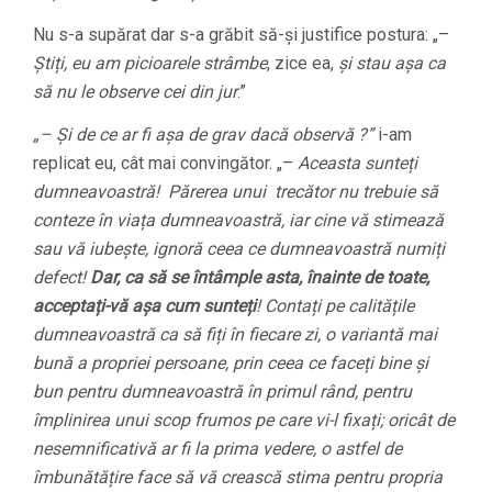
Nu s-a supărat dar s-a grăbit să-și justifice postura: „–
Știți, eu am picioarele strâmbe
, zice ea,
și stau așa ca
să nu le observe cei din jur
.”
„– Și de ce ar fi așa de grav dacă observă
?
”
i-am
replicat eu, cât mai convingător. „–
Aceasta sunteți
dumneavoastră! Părerea unui trecător nu trebuie să
conteze în viața dumneavoastră, iar cine vă stimează
sau vă iubește, ignoră ceea ce dumneavoastră numiți
defect!
Dar, ca să se întâmple asta, înainte de toate,
acceptați-vă așa cum sunteți
!
Contați pe calitățile
dumneavoastră ca să fiți în fiecare zi, o variantă mai
bună a propriei persoane, prin ceea ce faceți bine și
bun pentru dumneavoastră în primul rând, pentru
împlinirea unui scop frumos pe care vi-l fixați; oricât de
nesemnificativă ar fi la prima vedere, o astfel de
îmbunătățire face să vă crească stima pentru propria