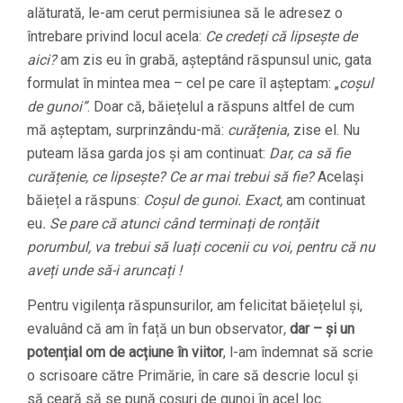
alăturată, le-am cerut permisiunea să le adresez o
întrebare privind locul acela:
Ce credeți că lipsește de
aici?
am zis eu în grabă, așteptând răspunsul unic, gata
formulat în mintea mea – cel pe care îl așteptam: „
coșul
de gunoi”
. Doar că, băiețelul a răspuns altfel de cum
mă așteptam, surprinzându-mă:
curățenia
, zise el. Nu
puteam lăsa garda jos și am continuat:
Dar, ca să fie
curățenie, ce lipsește? Ce ar mai trebui să fie?
Același
băiețel a răspuns:
Coșul de gunoi. Exact,
am continuat
eu
. Se pare că atunci când terminați de ronțăit
porumbul, va trebui să luați cocenii cu voi, pentru că nu
aveți unde să-i aruncați !
Pentru vigilența răspunsurilor, am felicitat băiețelul și,
evaluând că am în față un bun observator
,
dar – și un
potențial om de acțiune în viitor
, l-am îndemnat să scrie
o scrisoare către Primărie, în care să descrie locul și
să ceară să se pună coșuri de gunoi în acel loc.