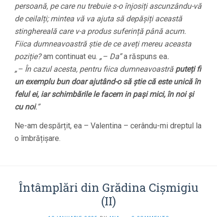
persoană, pe care nu trebuie s-o înjosiți ascunzându-vă
de ceilalți; mintea vă va ajuta să depășiți această
stinghereală care v-a produs suferință până acum.
Fiica dumneavoastră știe de ce aveți mereu aceasta
poziție?
am continuat eu.
„– Da”
a răspuns ea
.
„– În cazul acesta, pentru fiica dumneavoastră
puteți fi
un exemplu bun doar ajutând-o să știe că este unică în
felul ei, iar schimbările le facem in pași mici, în noi și
cu noi
.”
Ne-am despărțit, ea – Valentina – cerându-mi dreptul la
o îmbrățișare.
Întâmplări din Grădina Cișmigiu
(II)