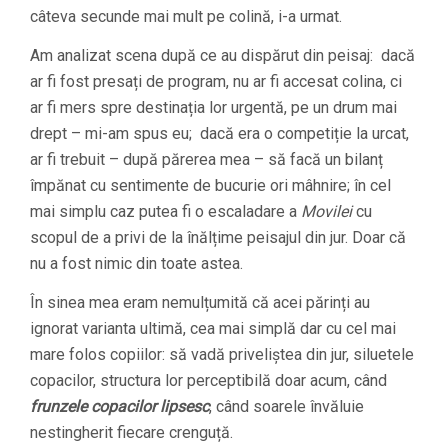
câteva secunde mai mult pe colină, i-a urmat.
Am analizat scena după ce au dispărut din peisaj: dacă
ar fi fost presați de program, nu ar fi accesat colina, ci
ar fi mers spre destinația lor urgentă, pe un drum mai
drept – mi-am spus eu; dacă era o competiție la urcat,
ar fi trebuit – după părerea mea – să facă un bilanț
împănat cu sentimente de bucurie ori mâhnire; în cel
mai simplu caz putea fi o escaladare a
Movilei
cu
scopul de a privi de la înălțime peisajul din jur. Doar că
nu a fost nimic din toate astea.
În sinea mea eram nemulțumită că acei părinți au
ignorat varianta ultimă, cea mai simplă dar cu cel mai
mare folos copiilor: să vadă priveliștea din jur, siluetele
copacilor, structura lor perceptibilă doar acum, când
frunzele copacilor lipsesc
, când soarele învăluie
nestingherit fiecare crenguță.