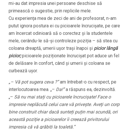
mi-au dat impresia unei persoane deschise să
primească o sugestie, prin replicile mele.
Cu experiența mea de zeci de ani de profesorat, n-am
putut ignora postura ei cu picioarele încrucișate, pe care
am încercat odinioară să o corectez și la studentele
mele, cerându-le să-și controleze poziția – să stea cu
coloana dreaptă, umerii ușor trași înapoi și
picior lângă
picior;
picioarele poziționate încrucișat pot aduce un fel
de delăsare în confort, când și umerii și coloana se
curbează ușor.
„– Vă pot sugera ceva ?”
am întrebat-o cu respect, pe
interlocutoarea mea. „–
Da!”
a răspuns ea, dezinvoltă.
„–
Să nu mai stați cu picioarele încrucișate! Face o
impresie neplăcută celui care vă privește. Aveți un corp
bine construit chiar dacă sunteți puțin mai scundă, ori
această poziție a picioarelor îi creează privitorului
impresia că vă grăbiți la toaletă.”