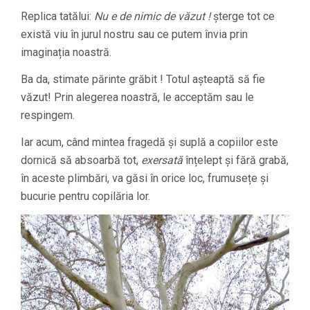
Replica tatălui:
Nu e de nimic de văzut !
șterge tot ce
există viu în jurul nostru sau ce putem învia prin
imaginația noastră.
Ba da, stimate părinte grăbit ! Totul așteaptă să fie
văzut! Prin alegerea noastră, le acceptăm sau le
respingem.
Iar acum, când mintea fragedă și suplă a copiilor este
dornică să absoarbă tot,
exersată
înțelept și fără grabă,
în aceste plimbări, va găsi în orice loc, frumusețe și
bucurie pentru copilăria lor.