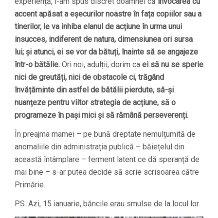
experiență, i-am spus discret doamnei că
invocarea cu
accent apăsat a eșecurilor noastre în fața copiilor sau a
tinerilor, le va inhiba elanul de acțiune în urma unui
insucces, indiferent de natura, dimensiunea ori sursa
lui; și atunci, ei se vor da bătuți, înainte să se angajeze
într-o bătălie.
Ori noi, adulții, dorim ca
ei să nu se sperie
nici de greutăți, nici de obstacole ci, trăgând
învățăminte din astfel de bătălii pierdute, să-și
nuanțeze pentru viitor strategia de acțiune, să o
programeze în pași mici și să rămână perseverenți.
În preajma mamei – pe bună dreptate nemulțumită de
anomaliile din administrația publică – băiețelul din
această întâmplare – ferment latent ce dă speranță de
mai bine – s-ar putea decide să scrie scrisoarea către
Primărie.
P.S. Azi, 15 ianuarie, băncile erau smulse de la locul lor.