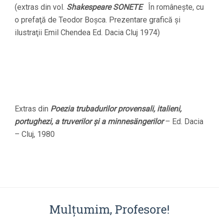
(extras din vol.
Shakespeare SONETE
În româneşte, cu
o prefaţă de Teodor Boşca. Prezentare grafică şi
ilustraţii Emil Chendea Ed. Dacia Cluj 1974)
Extras din
Poezia trubadurilor provensali, italieni,
portughezi, a truverilor şi a minnesängerilor
– Ed. Dacia
– Cluj, 1980
Mulţumim, Profesore!