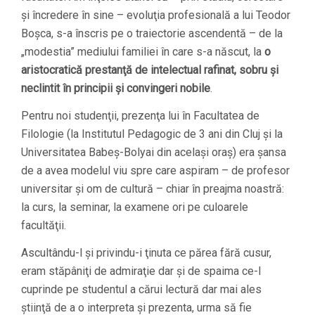
şi încredere în sine – evoluţia profesională a lui Teodor
Boşca, s-a înscris pe o traiectorie ascendentă – de la
„modestia” mediului familiei în care s-a născut, la
o
aristocratică prestanţă de intelectual rafinat, sobru şi
neclintit în principii şi convingeri nobile
.
Pentru noi studenţii, prezenţa lui în Facultatea de
Filologie (la Institutul Pedagogic de 3 ani din Cluj şi la
Universitatea Babeş-Bolyai din acelaşi oraş) era şansa
de a avea modelul viu spre care aspiram – de profesor
universitar şi om de cultură – chiar în preajma noastră:
la curs, la seminar, la examene ori pe culoarele
facultăţii.
Ascultându-l şi privindu-i ţinuta ce părea fără cusur,
eram stăpâniţi de admiraţie dar şi de spaima ce-l
cuprinde pe studentul a cărui lectură dar mai ales
ştiinţă de a o interpreta şi prezenta, urma să fie