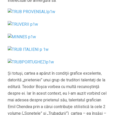
intelectual de anvergura sa.
Şi totuşi, cartea a apărut în condiţii grafice excelente,
datorită „prieteniei” unui grup de truditori talentaţi de la
editură. Teodor Boşca vorbea cu multă recunoştinţă
despre ei. Iar în acest context, eu l-am auzit vorbind cel
mai adesea despre prietenul său, talentatul grafician
Emil Chendea prin a cărui contribuţie stilistică la cele 2
volume („Sonetele” şi „Trubadurii”) cartea – ea însăşi –