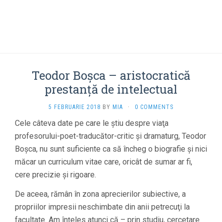
Teodor Boşca – aristocratică
prestanţă de intelectual
5 FEBRUARIE 2018
BY
MIA
·
0 COMMENTS
Cele câteva date pe care le ştiu despre viaţa
profesorului-poet-traducător-critic şi dramaturg, Teodor
Boşca, nu sunt suficiente ca să încheg o biografie şi nici
măcar un curriculum vitae care, oricât de sumar ar fi,
cere precizie şi rigoare.
De aceea, rămân în zona aprecierilor subiective, a
propriilor impresii neschimbate din anii petrecuţi la
facultate. Am înţeles atunci că – prin studiu, cercetare