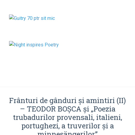
Frânturi de gânduri şi amintiri (II)
– TEODOR BOŞCA şi „Poezia
trubadurilor provensali, italieni,
portughezi, a truverilor şi a
minnesängerilor”