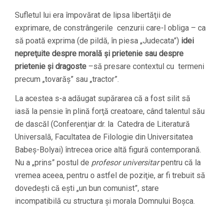
Sufletul lui era împovărat de lipsa libertăţii de
exprimare, de constrângerile cenzurii care-l obliga – ca
să poată exprima (de pildă, în piesa „Judecata”)
idei
nepreţuite despre morală şi prietenie sau despre
prietenie şi dragoste
–să presare contextul cu termeni
precum „tovarăş” sau „tractor”.
La acestea s-a adăugat supărarea că a fost silit să
iasă la pensie în plină forţă creatoare, când talentul său
de dascăl (Conferenţiar dr. la Catedra de Literatură
Universală, Facultatea de Filologie din Universitatea
Babeş-Bolyai) întrecea orice altă figură contemporană.
Nu a „prins” postul de
profesor universitar
pentru că la
vremea aceea, pentru o astfel de poziţie, ar fi trebuit să
dovedeşti că eşti „un bun comunist”, stare
incompatibilă cu structura şi morala Domnului Boșca.