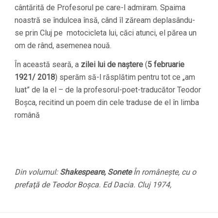
cântărită de Profesorul pe care-l admiram. Spaima
noastră se îndulcea însă, când îl zăream deplasându-
se prin Cluj pe motocicleta lui, căci atunci, el părea un
om de rând, asemenea nouă.
În această seară, a
zilei lui de naştere
(
5 februarie
1921/ 2018
) sperăm să-l răsplătim pentru tot ce „am
luat” de la el – de la profesorul-poet-traducător Teodor
Boşca, recitind un poem din cele traduse de el în limba
română
Din volumul:
Shakespeare, Sonete
În româneşte, cu o
prefaţă de Teodor Boşca. Ed Dacia. Cluj 1974,