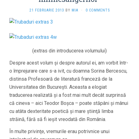
21 FEBRUARIE 2013
BY
MIA
·
0 COMMENTS
(extras din introducerea volumului)
Despre acest volum şi despre autorul ei, am vorbit într-
o împrejurare care s-a ivit, cu doamna Sorina Bercescu,
distinsa Profesoară de literatură franceză de la
Universitatea din Bucureşti. Aceasta a elogiat
traducerea realizată şi a fost mai mult decât surprinsă
că cineva – aici Teodor Boşca – poate stăpâni şi mânui
cu atâta dexteritate poetică şi mare ştiinţă limba
străină, fără să fi ieşit vreodată din România.
În multe privinţe, vremurile erau potrivnice unui