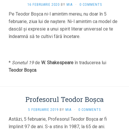
16 FEBRUARIE 2020
BY
MIA
·
0 COMMENTS
Pe Teodor Boşca ni-l amintim mereu, nu doar în 5
februarie, ziua lui de naştere. Ni-l amintim ca model de
dascăl şi expresie a unui spirit literar universal ce te
îndeamnă să te cultivi fără încetare.
*
Sonetul 19
de
W. Shakespeare
în traducerea lui
Teodor Boșca
.
Profesorul Teodor Boșca
5 FEBRUARIE 2019
BY
MIA
·
0 COMMENTS
Astăzi, 5 februarie, Profesorul Teodor Boşca ar fi
împlinit 97 de ani. S-a stins în 1987, la 65 de ani.