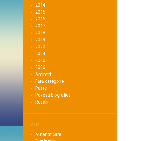
2014
2015
2016
2017
2018
2019
2020
2024
2025
2026
Amintiri
Fără categorie
Paște
Povesti biografice
Rusalii
META
Autentificare