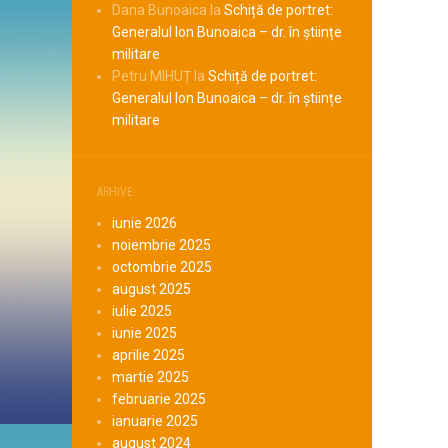
Dana Bunoaica
la
Schiță de portret:
Generalul Ion Bunoaica – dr. în științe
militare
Petru MIHUȚ
la
Schiță de portret:
Generalul Ion Bunoaica – dr. în științe
militare
ARHIVE
iunie 2026
noiembrie 2025
octombrie 2025
august 2025
iulie 2025
iunie 2025
aprilie 2025
martie 2025
februarie 2025
ianuarie 2025
august 2024