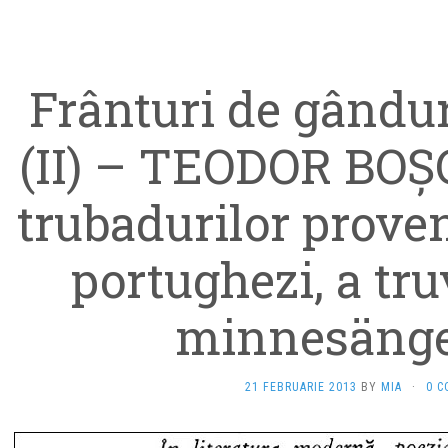
Frânturi de gândur
(II) – TEODOR BOŞC
trubadurilor provens
portughezi, a truv
minnesänge
21 FEBRUARIE 2013
BY
MIA
·
0 