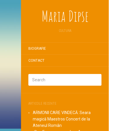
Maria Dipse
CULTURA
BIOGRAFIE
CONTACT
ARTICOLE RECENTE
ARMONII CARE VINDECĂ: Seara
magică Maestros Concert de la
Ateneul Român