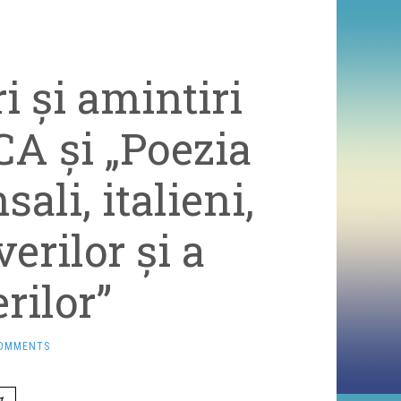
i şi amintiri
A şi „Poezia
ali, italieni,
erilor şi a
rilor”
COMMENTS