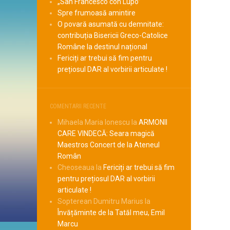
„San Francesco con Lupo”
Spre frumoasă amintire
O povară asumată cu demnitate:
contribuția Bisericii Greco-Catolice
Române la destinul național
Fericiți ar trebui să fim pentru
prețiosul DAR al vorbirii articulate !
COMENTARII RECENTE
Mihaela Maria Ionescu
la
ARMONII
CARE VINDECĂ: Seara magică
Maestros Concert de la Ateneul
Român
Cheoseaua
la
Fericiți ar trebui să fim
pentru prețiosul DAR al vorbirii
articulate !
Sopterean Dumitru Marius
la
Învățăminte de la Tatăl meu, Emil
Marcu