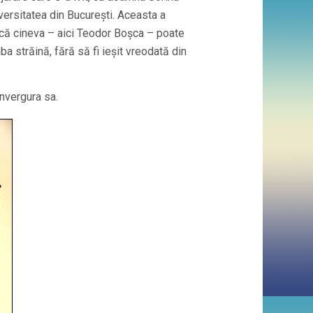
versitatea din Bucureşti. Aceasta a
ă că cineva – aici Teodor Boşca – poate
ba străină, fără să fi ieşit vreodată din
anvergura sa.